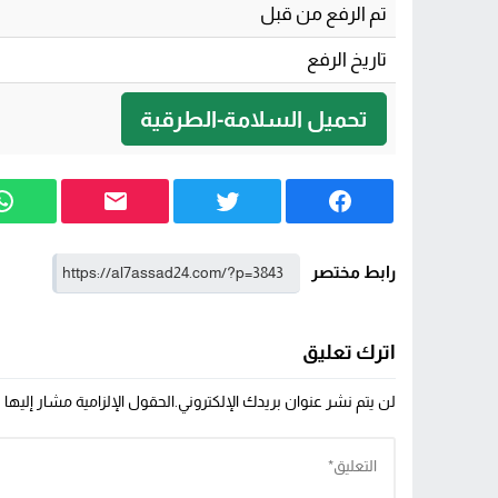
تم الرفع من قبل
دولة 12 قرنا ومقبرة «البوشتيين» أكبر عمرا من الجزائر.. حين قال الفيل للنملة: «شكون حاس بيك؟!»
تاريخ الرفع
مستشفى القرب بأولاد تايمة.. حين يتحول ال
تحميل السلامة-الطرقية
رابط مختصر
اترك تعليق
لن يتم نشر عنوان بريدك الإلكتروني.
الحقول الإلزامية مشار إليها ب