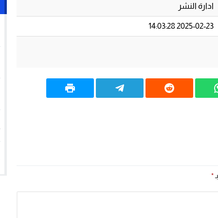
ادارة النشر
1
2025-02-23 14:03:28
خصاص في الموارد البشرية والتجهيزات إلى سؤال برلماني ينتظر جوابا وحلول
2
3
4
5
ـ
*