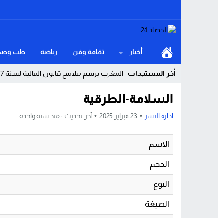
أخبار
ثقافة وفن
رياضة
طب وصح
أخر المستجدات
المغرب يرسم ملامح قانون المالية لسنة 2027.. استثمارات كبرى لتعزيز النمو وترسيخ الدولة الاجتماعية
واشنطن على حافة الاستنزاف هل كشفت كام
السلامة-الطرقية
موظفة جماعية متقاعدة تطالب وزير الداخلي
ادارة النشر
23 فبراير 2025
آخر تحديث :
منذ سنة واحدة
العالم على صفيح الجوع موجة غلاء عالمية ت
الاسم
سيدي إفني هل توقفت العدالة التاريخية عن
الحجم
توقيف شخص بمراكش للاشتباه في تورطه ف
النوع
القنيطرة.. سقوط مفاجئ داخل ورش يودي 
الصيغة
لست أولى بالعتاب… حين يكون الوطن والكرا