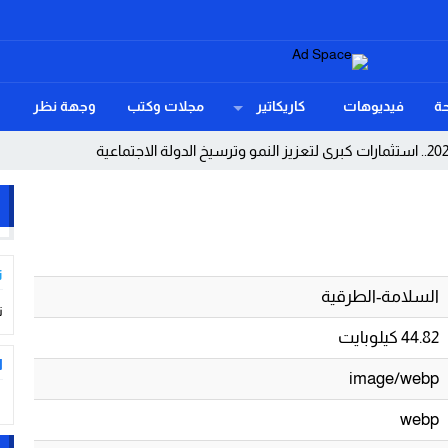
ة
فيديوهات
كاريكاتير
مجلات وكتب
وجهة نظر
ب ديفيد الشرخ الخفي داخل آلة الحرب الأمريكية؟
ة بإنصافها في ملف التقاعد
هدد موائد المغاربة
ت
السلامة-الطرقية
د حدود النسيان!
ت
44.82 كيلوبايت
ي ابتزاز سائحين وممارسة الإرشاد السياحي بدون رخصة
ا
image/webp
بحياة عامل
webp
مة فوق كل اعتبار.