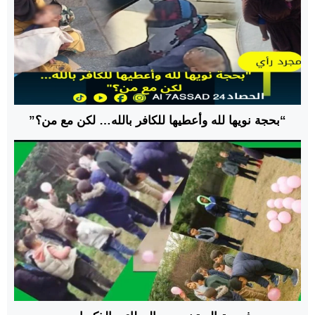
“بحجة نويها لله وأعطيها للكافر بالله… لكن مع من؟”