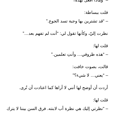
– “وماذا أفعل بهذه؟”
قلت ببساطة:
– “قد تشترين بها وجبة تسد الجوع.”
نظرت إليّ، وكأنها تقول لي: “أنت لم تفهم بعد…”
قلت لها:
– “هذه ظروفي… وأنتِ تعلمين.”
قالت، بصوت خافت:
– “يعني… لا شيء؟”
أردت أن أوضح لها أنني لا أراها كما اعتادت أن تُرى.
قلت لها:
– “نظرتي إليك هي نظرة أب لابنته. فرق السن بيننا لا يترك