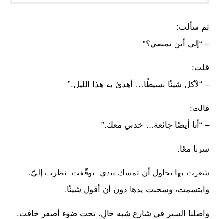
ثم سألت:
– “إلى أين تمضي؟”
قلت:
– “لآكل شيئًا بسيطًا… أهدئ به هذا الليل.”
قالت:
– “أنا أيضًا جائعة… خذني معك.”
سرنا معًا.
شعرت بها تحاول أن تمسك بيدي. توقّفت. نظرت إليّ،
وابتسمت، وسحبت يدها دون أن أقول شيئًا.
واصلنا السير في شارع شبه خالٍ، تحت ضوء أصفر خافت.