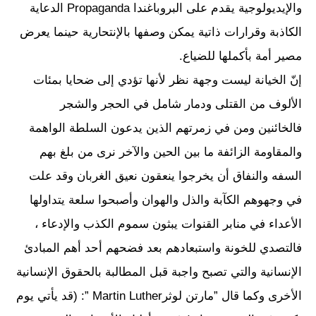
والإيديولوجية يقدم على البروباغندا Propaganda الدعاية
الكاذبة وقرارات ذاتية يمكن وصفها بالإنتحارية حينما يعرض
مصير أمة بأكملها للضياع.
إنّ الخيانة ليست وجهة نظر لأنها تؤدي إلى ضحايا بمئات
الألوف من القتلى ودمار شامل في الحجر والشجر
فالخائنين ومن في زمرتهم الذين يدعون السلطة الواهمة
والمقاومة الزائفة ما بين الحين والآخر نرى من بلغ بهم
السفه والنفاق أن يخرجوا ينعقون نعيق الغربان وقد علت
في وجهوهم الكآبة والذل والهوان وأصبحوا سلعة يتداولها
الأعداء في منابر القنوات يبثون سموم الكذب والإدعاء ،
فالتصدي للخونة واستبعادهم بعد فضحهم أحد أهم المبادئ
الإنسانية والتي تصبح واجبة قبل المطالبة بالحقوق الإنسانية
الأخرى وكما قال ”مارتن لوثرMartin Luther ”: (قد يأتي يوم