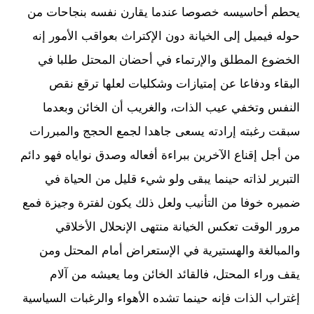
يحطم أحاسيسه خصوصا عندما يقارن نفسه بنجاحات من
حوله فيميل إلى الخيانة دون الإكتراث بعواقب الأمور إنه
الخضوع المطلق والإرتماء في أحضان المحتل طلبا في
البقاء ودفاعا عن إمتيازات وشكليات لعلها ترقع نقص
النفس وتخفي عيب الذات، والغريب أن الخائن وبعدما
سبقت رغبته إرادته يسعى جاهدا لجمع الحجج والمبررات
من أجل إقناع الآخرين ببراءة أفعاله وصدق نواياه فهو دائم
التبرير لذاته حينما يبقى ولو شيء قليل من الحياة في
ضميره خوفا من التأنيب ولعل ذلك يكون لفترة وجيزة فمع
مرور الوقت تعكس الخيانة منتهى الإنحلال الأخلاقي
والمبالغة والهستيرية في الإستعراض أمام المحتل ومن
يقف وراء المحتل، فالقائد الخائن وما يعيشه من آلام
إغتراب الذات فإنه حينما تشده الأهواء والرغبات السياسية