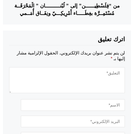
من “فِلَسْطِيــــــن” إلى ” لُبْنــــــــــان ” الْمَحْرَقَــة
مُسْتَمِــرَّة بغِطَـــــاء أَمْرِيكِـــيّ ونِفَــاق أُمَــمي
اترك تعليق
لن يتم نشر عنوان بريدك الإلكتروني.
الحقول الإلزامية مشار
إليها بـ
*