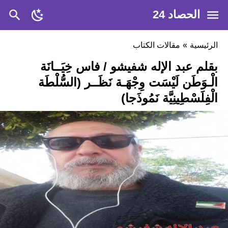
الحصاد 24
الرئيسية
»
مقالات الكتاب
بقلم عبد الإله شفيشو / فاس خِيَــانَة
الْـوَطَن لَيْسَت وِجْهَـة نَظَــر (السُّلْطَة
الْفِلَسْطِينِيَّة نَمُوذَجا)