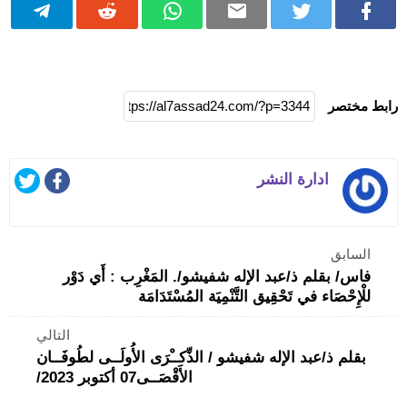
رابط مختصر
ادارة النشر
السابق
فاس/ بقلم ذ/عبد الإله شفيشو/. المَغْرِب : أَي دَوْر
للْإِحْصَاء في تَحْقِيق التَّنْمِيَة المُسْتَدَامَة
التالي
بقلم ذ/عبد الإله شفيشو / الذِّكــْرَى الأُولَــى لطُوفَــان
الأَقْصَــى07 أكتوبر 2023/