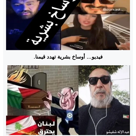
فيديو… أوساخ بشرية تهدد قيمنا.