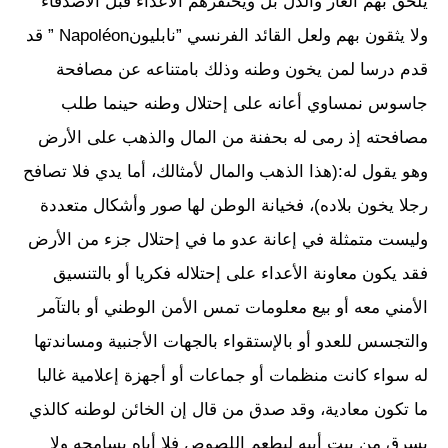
يلحق بهم العار والذل بل ويحتقرهم الأعداء قبل الأصدقاء
ولا يثقون بهم ولعل القائد الفرنسي ”نابليونNapoléon ” قد
قدم درسا لمن يخون وطنه وذلك بامتناعه عن مصافحة
جاسوس نمساوي أعانه على إحتلال وطنه حينما طلب
مصافحته إذ رمى له بحفنة من المال والذهب على الأرض
وهو يقول له:(هذا الذهب والمال لأمثالك، أما يدي فلا تصافح
رجلا يخون بلاده)، فخيانة الوطن لها صور وأشكال متعددة
وليست متمثلة في إعانة عدو ما في إحتلال جزء من الأرض
فقد يكون معاونة الأعداء على إحتلاله فكريا أو بالتنسيق
الأمني معه أو بيع معلومات تمس الأمن الوطني أو بالتآمر
والتجسس للعدو أو بالإستقواء بالجهات الأجنبية ومساندتها
له سواء كانت منظمات أو جماعات أو أجهزة إعلامية غالبا
ما تكون معادية، وقد صدق من قال إن الخائن لوطنه كالذي
يسرق من بيت أبيه ليطعم اللصوص فلا أباه يسامحه ولا