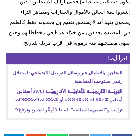
يكون فيه الصمت خيانة) فحتى أولئك الأشخاص الذين
إشتروا ذمة الخائن بالأموال والعقارات ومظاهر الثراء
يعلمون يقينا أنه لا يستحق ثقتهم بل يجعلونه فقط كالطعم
في المصيدة يحققون من خلاله هدفا في مخططاتهم وحين
تنتهي مصلحتهم منه يرمونه في أقرب مزبلة للتاريخ.
اقرأ أيضا...
المتاجرة بالأطفال عبر وسائل التواصل الاجتماعي: استغلال
رقمي يستوجب المحاسبة
الهَوِيَّـــة التَّارِيخِيَّـــة للثَّقافِيَّـــة الأَمَازِيغِيَّـــة (2976 أسقاس
أمقاس ⴰⵙⵙⴻⴳⴰⵙ ⴰⵎⴻⴳⴰⵣ أو ⴰⵙⵓⴳⴳⴰⵙ ⴰⵎⴳⴳⴰⵣ)
ترامب و”العبقرية المطلقة”: لماذا لا نُهجِّر الجميع ونرتاح؟!