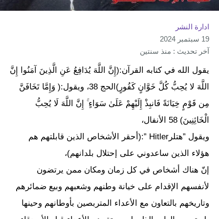
ادارة النشر
19 سبتمبر 2024
آخر تحديث : منذ سنتين
يقول الله في كتابه القرآن:(إِنَّ اللَّهَ يُدَافِعُ عَنِ الَّذِينَ آمَنُوا إِنَّ
اللَّهَ لا يُحِبُّ كُلَّ خَوَّانٍ كَفُورٍ)الحج 38، ويقول:( وَإِمَّا تَخَافَنَّ
مِن قَوْمٍ خِيَانَةً فَانبِذْ إِلَيْهِمْ عَلَىٰ سَوَاءٍ ۚ إِنَّ اللَّهَ لَا يُحِبُّ
الْخَائِنِينَ) 58 الأنفال،
ويقول ”هتلرHitler ”:(أحقر الأشخاص الذين قابلتهم هم
هؤلاء الذين ساعدوني على إحتلال بلدانهم)،
إنّ هناك أشخاص في كل زمان ومكان ممن يرتضون
لأنفسهم الإقدام على خيانة وطنهم وشعبهم وبيع ضمائرهم
وتاريخهم بالتعاون مع الأعداء المتربصين بأوطانهم وحينها