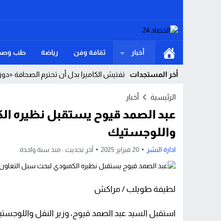
أخبار
ثقافة وفن
رياضة
طب وصح
أخر المستجدات
تفتيش الكاميرا بدل أن تحترم الصحافة «دوز
مضيق هرمز يشتعل: صاروخ إيراني يهدد شر
الرئيسية
أخبار
عبد الصمد قيوح يستقبل نظيره ال
حين تتكاثر الصدف في الجزائر.. هل من حق
واللوجستيك
السيادة الوطنية فوق التوازنات الهشة نو
ادارة النشر
20 فبراير 2025
آخر تحديث :
منذ سنة واحدة
سيادة الأرض ومأزق الهوية المرسوم الرئاس
بتعليمات ملكية.. بوريطة يمثل الملك محم
لطيفة طويلب / مراكش
إرهاب غذائي في المخابز المغربية هل أصبح
طنجة تخسر “كلاسيكو الصيف”.. وبرشلونة ي