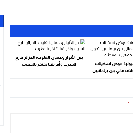
1
2
بين الأنوار وعميان القلوب: الجزائر خارج
لبونية عوض تسخينات
السرب وأفريقيا تفتخر بالمغرب
لاف مالي بين برلمانيين
3
بك داخل مقهى بالقنيطرة
4
بـ
*
5