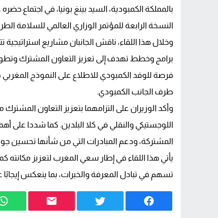
المغرب يرسم ملامح قانون المالية لسنة 2027.. استثمارات كبرى لتعزيز النمو وترسيخ الدولة الاجتماعية
بالمملكة الكمبودية، السيد بينغ بونيا، في اجتماع ح
النسخة الرابعة للمؤتمر الوزاري العالمي للسلامة الطرق
واشنطن على حافة الاستنزاف هل كشفت كام
وخلال هذا اللقاء، ناقش الجانبان مشاريع استراتيجية
برامج وخطط تهدف إلى تعزيز التعاون المشترك وتطوير ا
فرصة للوفد الكمبودي للاطلاع على النموذج المغربي ف
طرف الجانب الكمبودي.
وأكد الوزيران على التزامهما بتعزيز التعاون المشترك 
اللوجستيكي والنقلي في كلا البلدين. كما شددا على أ
المشتركة، ودعم المبادرات التي من شأنها تحسين جود
يأتي هذا اللقاء في إطار سعي المغرب لتعزيز مكانته كم
تسهم في تبادل المعرفة والخبرات، بما ينعكس إيجابًا عل