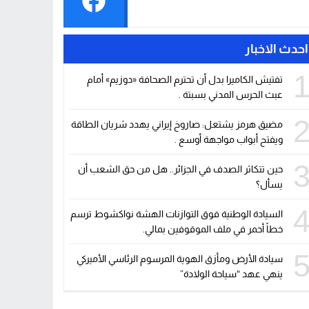
احدث الاخبار
تفتيش الكاميرا بدل أن تحترم الصحافة «دوزيم» أمام
عبث الحرس المدني بسبتة .
مضيق هرمز يشتعل: صاروخ إيراني يهدد شريان الطاقة
ويفتح أبواب مواجهة أوسع .
حين تتكاثر الصدف في الجزائر.. هل من حق الشعب أن
يسأل؟
السيادة الوطنية فوق التوازنات الهشة نواكشوط ترسم
خطاً أحمر في ملف الموقوفين بمالي.
سيادة الأرض ومأزق الهوية المرسوم الرئاسي الأميركي
ينهي عهد “سياحة الولادة”