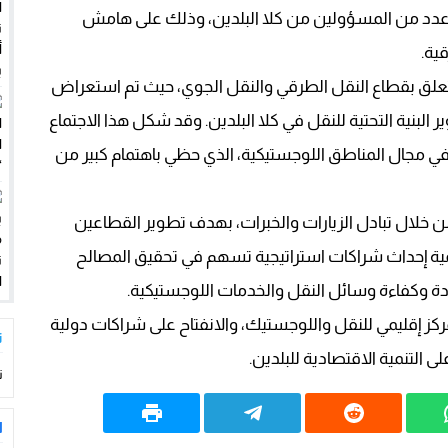
ضره عدد من المسؤولين من كلا البلدين، وذلك على هامش
ية.
ب ديفيد الشرخ الخفي داخل آلة الحرب الأمريكية؟
 تتعلق بقطاع النقل الطرقي والنقل الجوي، حيث تم استعراض
لبنية التحتية للنقل في كلا البلدين. وقد شكل هذا الاجتماع
ي مجال المناطق اللوجستيكية، الذي حظي باهتمام كبير من
من خلال تبادل الزيارات والخبرات، بهدف تطوير القطاعين
همية إحداث شراكات استراتيجية تسهم في تحقيق المصالح
ة وكفاءة وسائل النقل والخدمات اللوجستيكية.
ركز إقليمي للنقل واللوجستيك، والانفتاح على شراكات دولية
ت
ى التنمية الاقتصادية للبلدين.
ت
ا