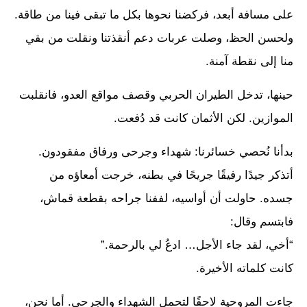
على مسافة أبعد، فركضنا نحوها بكل ما تبقى فينا من طاقة.
ولحسن الحظ، وصلت عربات دعم أنقذتنا ونقلت من بقي
منا إلى نقطة آمنة.
حينها، تدخل الطيران الحربي وقصف مواقع العدو، فانقلبت
الموازين. لكن الأثمان كانت قد دُفعت.
بدأنا نُحصي خسائرنا: شهداء وجرحى ورفاق مفقودون.
أتذكر جيدًا رفيقًا جريحًا في بطنه، خرجت أمعاؤه من
جسده. حاولت أن أواسيه، لففنا جراحه بقطعة قماش،
فابتسم وقال:
“أخي، لقد جاء الأجل… ادعُ لي بالرحمة.”
كانت كلماته الأخيرة.
جاءت المروحية لاحقًا لتحمل الشهداء والجرحى. أما نحن،