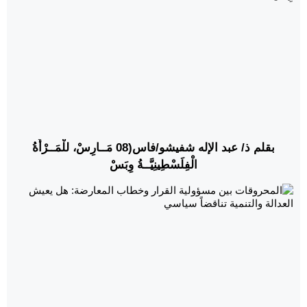
بقلم ذ/ عبد الإله شفيشو/فاس(08 مَــارِسْ، للْمَــرْأَةُ
الْفِلَسْطِينِيَّــةُ وِبَسْ