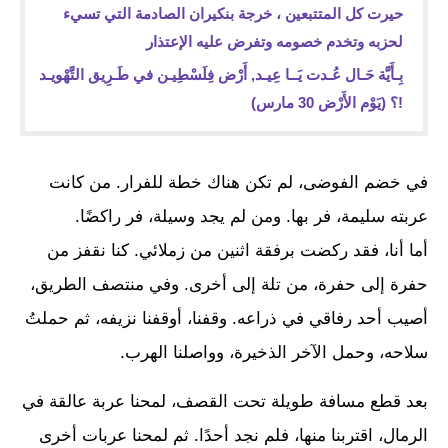
حيرت كل المتتبعين ، خرجة بنكيران الصادمة التي تسيء
لحزبه وتخدم خصومه وتفرض عليه الإعتذار
بِـأَيَّة حَـال عُـدت يَــا عِيـد, أَرْض فِلَسْطِيـن في طَـرِيق التَّهْويـد
!؟ (يَوْم الأَرْض 30 مارس)
في خضم الفوضى، لم تكن هناك خطة للفرار. من كانت
عربته سليمة، فر بها. ومن لم يجد وسيلة، فر راكضًا.
أما أنا، فقد ركضت برفقة اثنين من زملائي. كنا نقفز من
حفرة إلى حفرة، من تلة إلى أخرى. وفي منتصف الطريق،
أصيب أحد رفاقي في ذراعه. وقفنا، أوقفنا نزيفه، ثم حملتُ
سلاحه، وحمل الآخر الذخيرة، وواصلنا الهرب.
بعد قطع مسافة طويلة تحت القصف، لمحنا عربة عالقة في
الرمال، اقتربنا منها، فلم نجد أحدًا. ثم لمحنا عربات أخرى