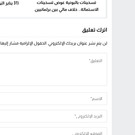
تسخينات بالبونية عوض تسخينات
(31 يناير اليَوْم العَالَميّ للمُعْتَقَل)
الاستمالة.. خلاف مالي بين برلمانيين
يتحول إلى تشابك داخل مقهى بالقنيطرة
اترك تعليق
لن يتم نشر عنوان بريدك الإلكتروني.
الحقول الإلزامية مشار إليها 