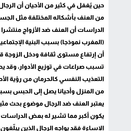
موظفة جماعية متقاعدة تطالب وزير الداخلي
حين يُغفل في كثير من الأحيان أن الرجال
العالم على صفيح الجوع موجة غلاء عالمية ت
من العنف بأشكاله المختلفة مثل الج
الدراسات أن العنف ضد الأزواج منتشرا ل
(المغرب نموذجا) بسبب البنية الإجتماعية 
أن إرتفاع مستوى ثقافة ودخل الزوجة ق
تسبب صراعات في توزيع الأدوار، وقد يص
التعذيب النفسي كالحرمان من رؤية الأطف
من المنزل وأحيانا يصل إلى الحبس بسبب
يعتبر العنف ضد الرجال موضوع بحث مثير 
يكون أكبر مما تشير له بعض الدراسات ب
الإساءة فقد يواجه الرجال الذين يبلّغو