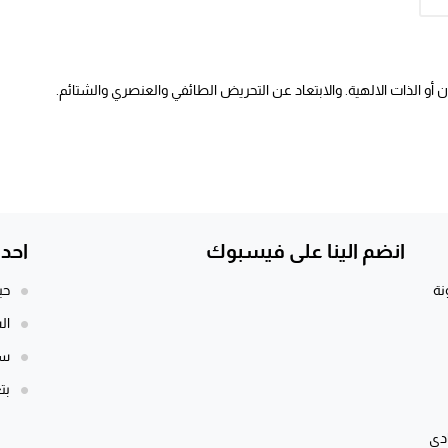
أو الذات الالهية. والابتعاد عن التحريض الطائفي والعنصري والشتائم.
انضم الينا على فيسبوك
احد
نة
حي
ال
سي
بت
ادي