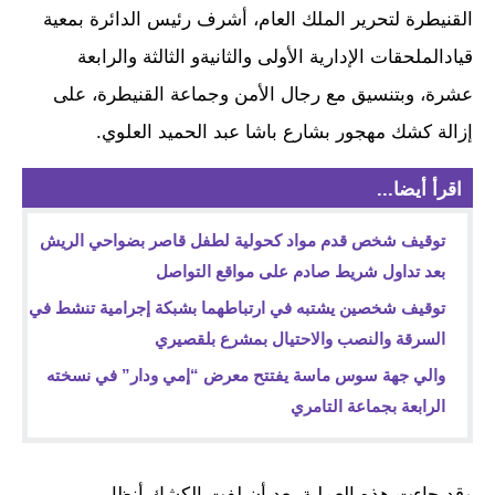
القنيطرة لتحرير الملك العام، أشرف رئيس الدائرة بمعية
قيادالملحقات الإدارية الأولى والثانيةو الثالثة والرابعة
عشرة، وبتنسيق مع رجال الأمن وجماعة القنيطرة، على
إزالة كشك مهجور بشارع باشا عبد الحميد العلوي.
اقرأ أيضا...
توقيف شخص قدم مواد كحولية لطفل قاصر بضواحي الريش
بعد تداول شريط صادم على مواقع التواصل
توقيف شخصين يشتبه في ارتباطهما بشبكة إجرامية تنشط في
السرقة والنصب والاحتيال بمشرع بلقصيري
والي جهة سوس ماسة يفتتح معرض “إمي ودار” في نسخته
الرابعة بجماعة التامري
وقد جاءت هذه العملية بعد أن لفت الكشك أنظار