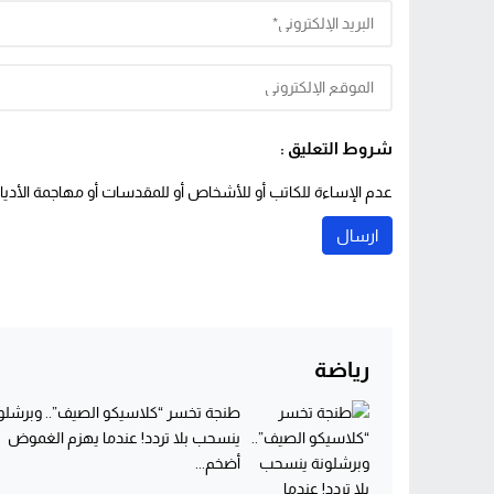
شروط التعليق :
عدم الإساءة للكاتب أو للأشخاص أو للمقدسات أو مهاجمة الأديان 
رياضة
طنجة تخسر “كلاسيكو الصيف”.. وبرشلو
ينسحب بلا تردد! عندما يهزم الغموض
أضخم...