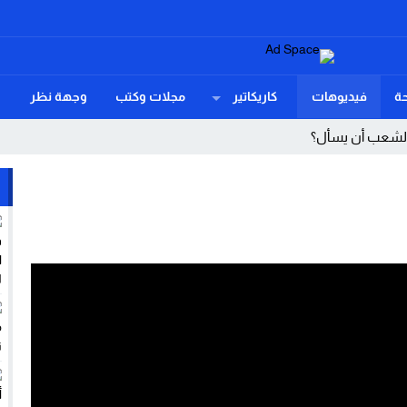
ة
فيديوهات
كاريكاتير
مجلات وكتب
وجهة نظر
 الشعب أن يسأل؟
اكشوط ترسم خطاً أحمر في ملف الموقوفين بمالي.
ي الأميركي ينهي عهد “سياحة الولادة”
د السادس في تنصيب الرئيس الكولومبي الجديد بكالي
 رغيف الخبز سلاحاً لقتل مرضى السكري
نسحب بلا تردد! عندما يهزم الغموض أضخم الأندية.
ب ديفيد الشرخ الخفي داخل آلة الحرب الأمريكية؟