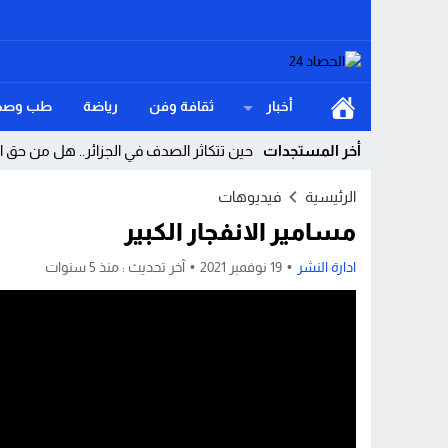
أخبار
ثقافة وفن
رياضة
طب وصح
أخر المستجدات
حين تتكاثر الصدف في الجزائر.. هل من حق
السيادة الوطنية فوق التوازنات الهشة نو
الرئيسية
فيديوهات
مسامير الانفجار الكبير
سيادة الأرض ومأزق الهوية المرسوم الرئاس
بتعليمات ملكية.. بوريطة يمثل الملك محم
ادارة النشر
19 نوفمبر 2021
آخر تحديث :
منذ 5 سنوات
إرهاب غذائي في المخابز المغربية هل أصبح
طنجة تخسر “كلاسيكو الصيف”.. وبرشلونة ي
المغرب يرسم ملامح قانون المالية لسنة 2027.. استثمارات كبرى لتعزيز النمو وترسيخ الدولة الاجتماعية
واشنطن على حافة الاستنزاف هل كشفت كام