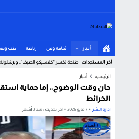
أخبار
ثقافة وفن
رياضة
طب وصح
أخر المستجدات
طنجة تخسر “كلاسيكو الصيف”.. وبرشلونة ين
Stop
الرئيسية
أخبار
حان وقت الوضوح.. إما حماية استقر
Previous
الخرائط
Next
ادارة النشر
7 مايو 2026
آخر تحديث :
منذ 3 أشهر