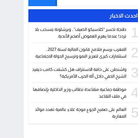
احدث الاخبار
طنجة تخسر “كلاسيكو الصيف”.. وبرشلونة ينسحب بلا
تردد! عندما يهزم الغموض أضخم الأندية.
المغرب يرسم ملامح قانون المالية لسنة 2027..
استثمارات كبرى لتعزيز النمو وترسيخ الدولة الاجتماعية
واشنطن على حافة الاستنزاف هل كشفت كامب ديفيد
الشرخ الخفي داخل آلة الحرب الأمريكية؟
موظفة جماعية متقاعدة تطالب وزير الداخلية بإنصافها
في ملف التقاعد
العالم على صفيح الجوع موجة غلاء عالمية تهدد موائد
المغاربة