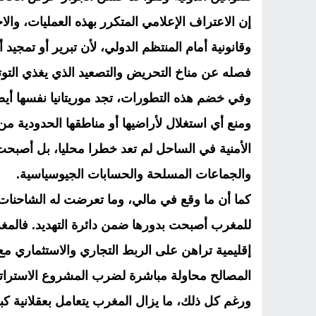
إن الاعتراف الإعلامي المتكرر بهذه العمليات، والا
وقانونية أمام المنتظم الدولي، لأن تبرير أو تمجي
فصله عن مناخ التحريض والتصعيد الذي يغذي التوت
وفي خضم هذه التطورات، تجد موريتانيا نفسها أيضا
ومنع أي استغلال لأراضيها أو مناطقها الحدودية
الأمنية في الساحل لم تعد خطرا محليا، بل أصبحت 
والجماعات المسلحة والحسابات الجيوسياسية.
كما أن ما وقع في مالي، وما تعرضت له الشاحنات 
للمغرب أصبحت بدورها ضمن دائرة التهديد. فالمغر
إقليمية تراهن على الربط التجاري والاستثماري م
المصالح محاولة مباشرة لضرب المشروع الاستراتي
ورغم كل ذلك، ما يزال المغرب يتعامل بعقلانية كبي