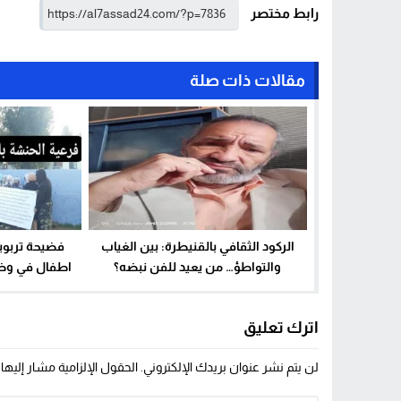
رابط مختصر
مقالات ذات صلة
الركود الثقافي بالقنيطرة: بين الغياب
فضيحة تربوي
والتواطؤ… من يعيد للفن نبضه؟
اطفال في وض
المدمج وتعويض
الت
اترك تعليق
لن يتم نشر عنوان بريدك الإلكتروني.
الحقول الإلزامية مشار إليها 