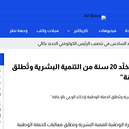
ة
فيديوهات
كاريكاتير
مجلات وكتب
وجهة نظر
د السادس في تنصيب الرئيس الكولومبي الجديد بكالي
 رغيف الخبز سلاحاً لقتل مرضى السكري
“جمعية الكرامة للمعاقين بالغرب تُخلّد 20 سنة من التنمية البشرية وتُطلق
نسحب بلا تردد! عندما يهزم الغموض أضخم الأندية.
ة”
ب ديفيد الشرخ الخفي داخل آلة الحرب الأمريكية؟
ة بإنصافها في ملف التقاعد
هدد موائد المغاربة
د حدود النسيان!
مة للمعاقين بالغرب تُخلد الذكرى 20 للمبادرة الوطنية للتنمية البشرية وتطلق فعاليات الحملة الوطنية