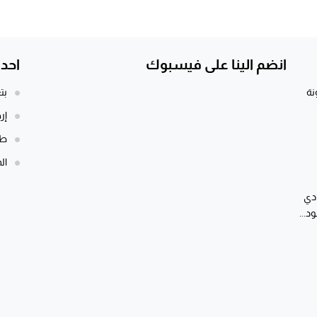
انضم الينا على فيسبوك
احد
نة
بت
إر
طن
الم
ادي
د...