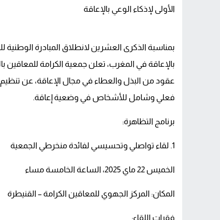
توقيف شخص بمراكش للاشتباه في تورطه ف
الأولى لإذكاء الوعي بالإعاقة
القنيطرة.. سقوط مفاجئ داخل ورش يودي 
بمناسبة الذكرى العشرين لانطلاق المبادرة الوطنية للتن
بالإعاقة في المغرب، تعلن جمعية الكرامة للمعاقين ب
عقود من البذل والعطاء في مجال الإعاقة، عن تنظيم 
فعلي وشامل للأشخاص في وضعية إعاقة.
برنامج التظاهرة:
1. لقاء تواصلي وتحسيسي لفائدة منخرطي الجمعية
الخميس 22 ماي 2025، الساعة الخامسة مساء
المكان: المركز الجهوي للمعاقين الكرامة – القنيطرة
فقرات اللقاء: