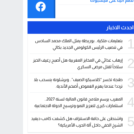
نضم الينا على فيسبوك
احدث الاخبار
بتعليمات ملكية.. بوريطة يمثل الملك محمد السادس
في تنصيب الرئيس الكولومبي الجديد بكالي
إرهاب غذائي في المخابز المغربية هل أصبح رغيف الخبز
سلاحاً لقتل مرضى السكري
طنجة تخسر “كلاسيكو الصيف”.. وبرشلونة ينسحب بلا
تردد! عندما يهزم الغموض أضخم الأندية.
المغرب يرسم ملامح قانون المالية لسنة 2027..
استثمارات كبرى لتعزيز النمو وترسيخ الدولة الاجتماعية
واشنطن على حافة الاستنزاف هل كشفت كامب ديفيد
الشرخ الخفي داخل آلة الحرب الأمريكية؟