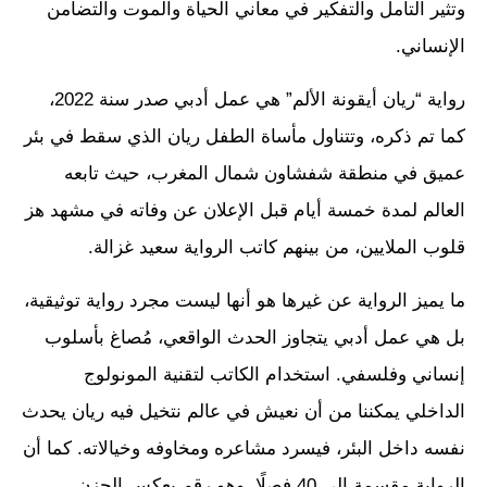
وتثير التأمل والتفكير في معاني الحياة والموت والتضامن
الإنساني.
رواية “ريان أيقونة الألم” هي عمل أدبي صدر سنة 2022،
كما تم ذكره، وتتناول مأساة الطفل ريان الذي سقط في بئر
عميق في منطقة شفشاون شمال المغرب، حيث تابعه
العالم لمدة خمسة أيام قبل الإعلان عن وفاته في مشهد هز
قلوب الملايين، من بينهم كاتب الرواية سعيد غزالة.
ما يميز الرواية عن غيرها هو أنها ليست مجرد رواية توثيقية،
بل هي عمل أدبي يتجاوز الحدث الواقعي، مُصاغ بأسلوب
إنساني وفلسفي. استخدام الكاتب لتقنية المونولوج
الداخلي يمكننا من أن نعيش في عالم نتخيل فيه ريان يحدث
نفسه داخل البئر، فيسرد مشاعره ومخاوفه وخيالاته. كما أن
الرواية مقسمة إلى 40 فصلًا، وهو رقم يعكس الحزن