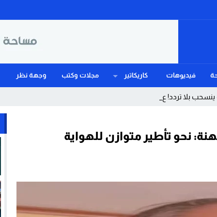
ة
فيديوهات
كاريكاتير
مجلات وكتب
وجهة نظر
نسحب بلا تردد! عندما يهزم ال_
ة: نحو تأطير متوازن للهواية