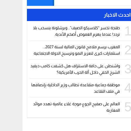
احدث الاخبار
طنجة تخسر “كلاسيكو الصيف”.. وبرشلونة ينسحب بلا
تردد! عندما يهزم الغموض أضخم الأندية.
المغرب يرسم ملامح قانون المالية لسنة 2027..
استثمارات كبرى لتعزيز النمو وترسيخ الدولة الاجتماعية
واشنطن على حافة الاستنزاف هل كشفت كامب ديفيد
الشرخ الخفي داخل آلة الحرب الأمريكية؟
موظفة جماعية متقاعدة تطالب وزير الداخلية بإنصافها
في ملف التقاعد
العالم على صفيح الجوع موجة غلاء عالمية تهدد موائد
المغاربة