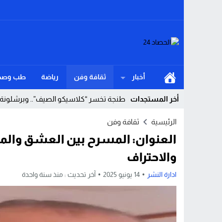
أخبار
ثقافة وفن
رياضة
طب وصح
أخر المستجدات
طنجة تخسر “كلاسيكو الصيف”.. وبرشلونة ي
Stop
الرئيسية
ثقافة وفن
العنوان: المسرح بين العشق والمهن
Previous
والاحتراف
Next
ادارة النشر
14 يونيو 2025
آخر تحديث :
منذ سنة واحدة