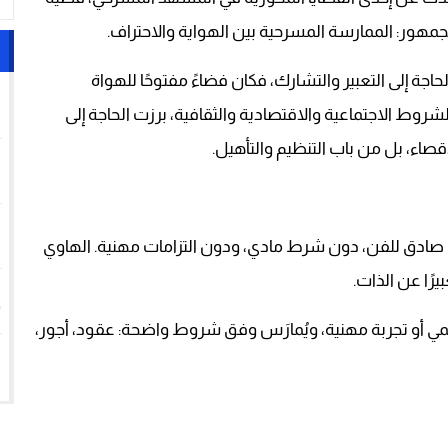
لجمهور: الممارسة المسرحية بين الهواية والاحتراف.
لحاجة إلى التعبير والتشارك، فكان فضاءً مفتوحًا للهواة
1
شروط الاجتماعية والاقتصادية والثقافية، برزت الحاجة إلى
لإقصاء، بل من باب التنظيم والتأهيل.
2
3
ب صادق للفن، دون شرط مادي، ودون التزامات مهنية. الهاوي
رًا عن الذات.
4
يمي أو تجربة مهنية، ويُمارَس وفق شروط واضحة: عقود، أجور،
5