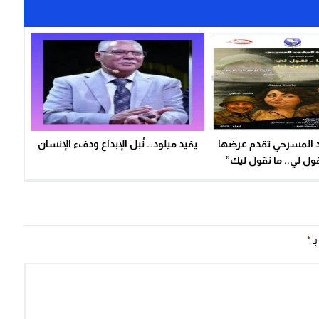
 المسرحي تقدم عرضها
يفيد ميلود… نُبل الإبداع ودفء الإنسان
قول لي.. ما نقول ليك”
بالقنيطرة
بـ
*