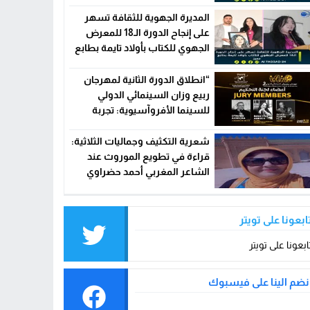
وحماية التراث الهواري
المديرة الجهوية للثقافة تسهر
على إنجاح الدورة الـ18 للمعرض
الجهوي للكتاب بأولاد تايمة بطابع
مميز
“انطلاق الدورة الثانية لمهرجان
ربيع وزان السينمائي الدولي
للسينما الأفروآسيوية: تجربة
سينمائية متميزة تجمع بين إفريقيا
وآسيا”
شعرية التكثيف وجماليات الثلاثية:
قراءة في تطويع الموروث عند
الشاعر المغربي أحمد حضراوي
ابعونا على تويتر
ابعونا على تويتر
نضم الينا على فيسبوك