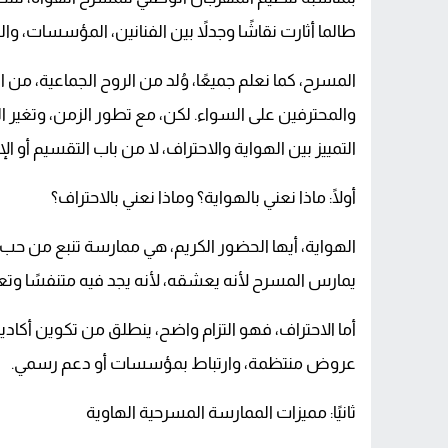
طالما أثارت نقاشًا وجدلاً بين الفنانين، المؤسسات، وا
المسرح، كما نعلم جميعًا، وُلد من الروح الجماعية، من ا
والمحترفين على السواء. لكن، مع تطور الزمن، وتغير ال
التمييز بين الهواية والاحتراف، لا من باب التقسيم أو ا
أولًا: ماذا نعني بالهواية؟ وماذا نعني بالاحتراف؟
الهواية، أيها الحضور الكريم، هي ممارسة تنبع من ح
يمارس المسرح لأنه يعشقه، لأنه يجد فيه متنفسًا وتعبي
أما الاحتراف، فهو التزام واضح، ينطلق من تكوين أكاد
عروض منتظمة، وارتباط بمؤسسات أو دعم رسمي.
ثانيًا: مميزات الممارسة المسرحية الهاوية