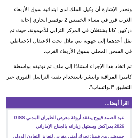
وتجدر الإشارة أن وكيل الملك لدى ابتدائية سوق الأربعاء
الغرب قرر في مساء الخميس 2 نوفمبر الجاري إحالة
دركيين كانا يشتغلان في المركز الترابي للأميمونة، حيث تم
نقل أحدهما إلى جهوية بني ملال تحت الاعتقال الاحتياطي
في السجن المحلي بسوق الأربعاء الغرب.
تم اتخاذ هذا الإجراء استنادًا إلى ملف تم توثيقه بواسطة
كاميرا المراقبة وانتشر باستخدام تقنية التراسل الفوري عبر
التطبيق “الواتساب”.
اقرأ أيضا...
عبد الصمد قيوح يتفقد أروقة معرض الطيران المدني GISS
2026 بمراكش ويستهل زياراته بالجناح الإماراتي
حموشي من فيينا: تحرك أمني مغربي لتعزيز التعاون الدولي