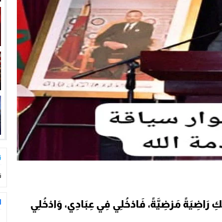
ت
ت
ا
َبِّكِ رَاضِيَةً مَرْضِيَّةً، فَادْخُلِي فِي عِبَادِي، وَادْخُلِي