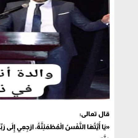
قال تعالى:
«يَا أَيَّتُهَا النَّفْسُ الْمُطْمَئِنَّةُ، ارْجِعِي إِلَى ر