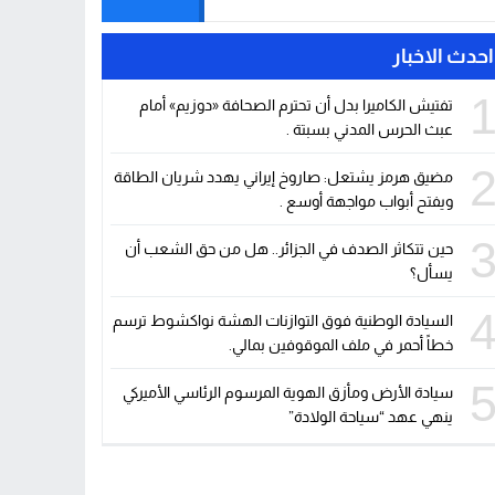
احدث الاخبار
تفتيش الكاميرا بدل أن تحترم الصحافة «دوزيم» أمام
عبث الحرس المدني بسبتة .
مضيق هرمز يشتعل: صاروخ إيراني يهدد شريان الطاقة
ويفتح أبواب مواجهة أوسع .
حين تتكاثر الصدف في الجزائر.. هل من حق الشعب أن
يسأل؟
السيادة الوطنية فوق التوازنات الهشة نواكشوط ترسم
خطاً أحمر في ملف الموقوفين بمالي.
سيادة الأرض ومأزق الهوية المرسوم الرئاسي الأميركي
ينهي عهد “سياحة الولادة”