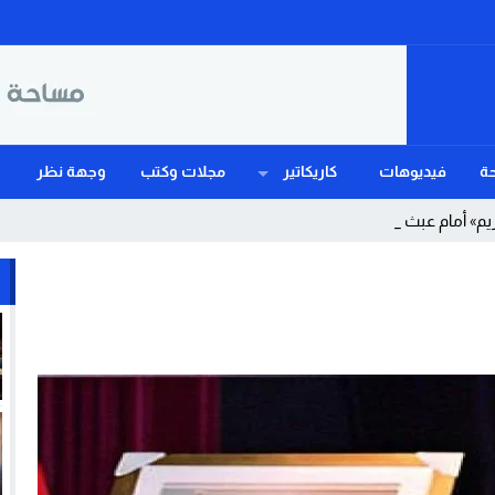
ة
فيديوهات
كاريكاتير
مجلات وكتب
وجهة نظر
يم» أمام عبث الحرس المد _