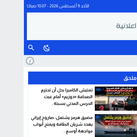
الأحد 9 أغسطس 2026 - 10:07 صباحًا
ملحق
تفتيش الكاميرا بدل أن تحترم
الصحافة «دوزيم» أمام عبث
الحرس المدني بسبتة .
مضيق هرمز يشتعل: صاروخ إيراني
يهدد شريان الطاقة ويفتح أبواب
مواجهة أوسع .