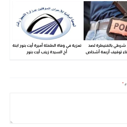
شرطي بالقنيطرة لصد
تعزية في وفاة الطفلة أميرة أيت بنور ابنة
ثناء توقيف أربعة أشخاص
أخ السيدة زينب أيت بنور
داث الفوضى الليلية.
بـ
*