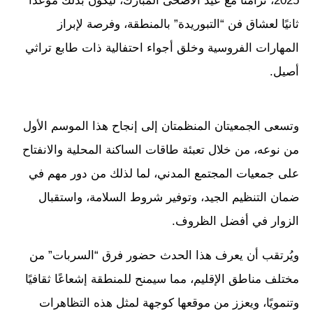
2025، تزامنًا مع عيد الأضحى المبارك، ليكون بذلك موعدًا
ثانيًا لعشاق فن “التبوريدة” بالمنطقة، وفرصة لإبراز
المهارات الفروسية وخلق أجواء احتفالية ذات طابع تراثي
أصيل.
وتسعى الجمعيتان المنظمتان إلى إنجاح هذا الموسم الأول
من نوعه، من خلال تعبئة طاقات الساكنة المحلية والانفتاح
على جمعيات المجتمع المدني، لما لذلك من دور مهم في
ضمان التنظيم الجيد، وتوفير شروط السلامة، واستقبال
الزوار في أفضل الظروف.
ويُرتقب أن يعرف هذا الحدث حضور فرق “السربات” من
مختلف مناطق الإقليم، مما سيمنح للمنطقة إشعاعًا ثقافيًا
وتنمويًا، ويعزز من موقعها كوجهة لمثل هذه التظاهرات