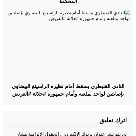
المحكمة
النادي القنيطري يسقط أمام نظيره الراسينغ البيضاوي
بإصابتين لواحد بملعبه وأمام جمهوره #حلالة #العريض
اترك تعليق
لن يتم نشر عنوان بريدك الإلكتروني.
الحقول الإلزامية مشار