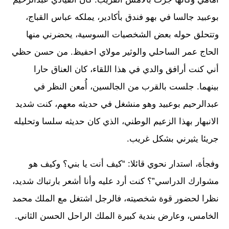
بوعبيد جالسا في بهو فندق بأكادير، يملكه عباس القباج،
وتتحلق حوله بعض الشخصيات السوسية، يحضرني منها
الحاج عمر الساحلي والوثير مولاي احفيظ. من حسن حظي
أني كنت أرافق والدي في هذا اللقاء، كان العناق حارا
بينهما. جلست بالقرب من الجالسين، أُمعن النظر في
عبدالرحيم بوعبيد وهو منشغل في حديثه معهم، كنت شديد
الانبهار بهذا الزعيم الوطني، الذي كان حديثه سلسا وتحليله
جريئا يثيرني بشكل غريب.
وفجأة، استدار نحوي قائلا: “كيف أنت يا بني؟ وكيف هو
مشوارك الدراسي”؟ كنت أرد عليه وأنا أشعر بارتباك شديد،
نظرا لحضور قوة شخصيته، فالرجل اشتغل مع الملك محمد
الخامس، وعارض بندية كبيرة الملك الراحل الحسن الثاني.