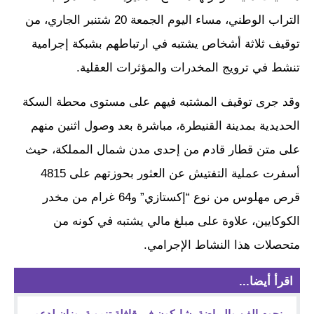
التراب الوطني، مساء اليوم الجمعة 20 شتنبر الجاري، من
توقيف ثلاثة أشخاص يشتبه في ارتباطهم بشبكة إجرامية
تنشط في ترويج المخدرات والمؤثرات العقلية.
وقد جرى توقيف المشتبه فيهم على مستوى محطة السكة
الحديدية بمدينة القنيطرة، مباشرة بعد وصول اثنين منهم
على متن قطار قادم من إحدى مدن شمال المملكة، حيث
أسفرت عملية التفتيش عن العثور بحوزتهم على 4815
قرص مهلوس من نوع “إكستازي” و64 غرام من مخدر
الكوكايين، علاوة على مبلغ مالي يشتبه في كونه من
متحصلات هذا النشاط الإجرامي.
اقرأ أيضا...
نجوم الفن والرياضة يشاركون في قافلة تنموية بوزان لدعم