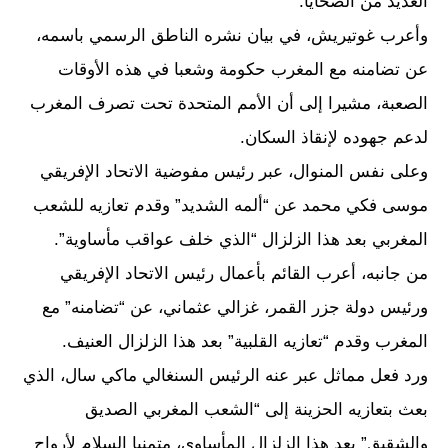
العديد من الضحايا.
وأعرب غوتيريش، في بيان نشره الناطق الرسمي باسمه،
عن تضامنه مع المغرب حكومة وشعبا في هذه الأوقات
الصعبة، مشيرا إلى أن الأمم المتحدة تحت تصرف المغرب
لدعم جهوده لإنقاذ السكان.
وعلى نفس المنوال، عبر رئيس مفوضية الاتحاد الإفريقي
موسى فكي محمد عن “ألمه الشديد” وقدم تعازيه للشعب
المغربي بعد هذا الزلزال “الذي خلف عواقب مأساوية”.
من جانبه، أعرب القائم بأعمال رئيس الاتحاد الإفريقي
ورئيس دولة جزر القمر، غزالي عثماني، عن “تضامنه” مع
المغرب وقدم “تعازيه القلبية” بعد هذا الزلزال العنيف.
ورد فعل مماثل عبر عنه الرئيس السنغالي ماكي سال، الذي
بعث بتعازيه الحزينة إلى “الشعب المغربي الصديق
والشقيق” بعد هذا الزلزال المأساوي، متمنيا السلام لأرواح