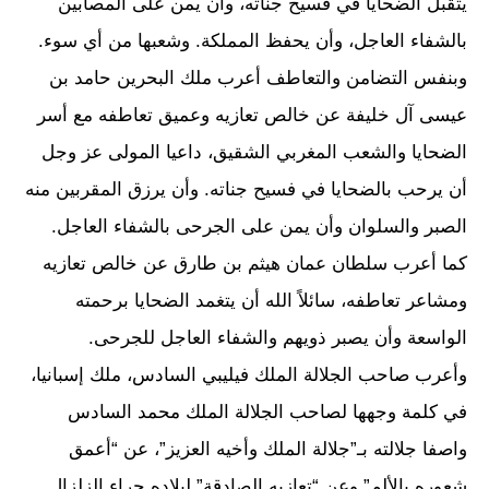
يتقبل الضحايا في فسيح جناته، وأن يمن على المصابين
بالشفاء العاجل، وأن يحفظ المملكة. وشعبها من أي سوء.
وبنفس التضامن والتعاطف أعرب ملك البحرين حامد بن
عيسى آل خليفة عن خالص تعازيه وعميق تعاطفه مع أسر
الضحايا والشعب المغربي الشقيق، داعيا المولى عز وجل
أن يرحب بالضحايا في فسيح جناته. وأن يرزق المقربين منه
الصبر والسلوان وأن يمن على الجرحى بالشفاء العاجل.
كما أعرب سلطان عمان هيثم بن طارق عن خالص تعازيه
ومشاعر تعاطفه، سائلاً الله أن يتغمد الضحايا برحمته
الواسعة وأن يصبر ذويهم والشفاء العاجل للجرحى.
وأعرب صاحب الجلالة الملك فيليبي السادس، ملك إسبانيا،
في كلمة وجهها لصاحب الجلالة الملك محمد السادس
واصفا جلالته بـ”جلالة الملك وأخيه العزيز”، عن “أعمق
شعوره بالألم” وعن “تعازيه الصادقة” لبلاده جراء الزلزال