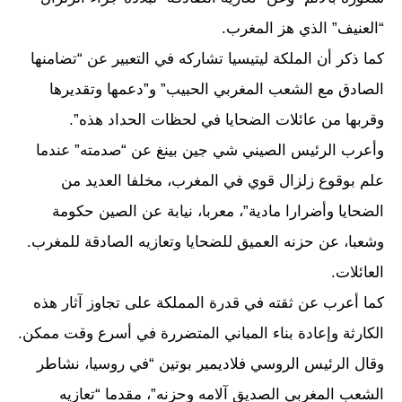
“العنيف” الذي هز المغرب.
كما ذكر أن الملكة ليتيسيا تشاركه في التعبير عن “تضامنها
الصادق مع الشعب المغربي الحبيب” و”دعمها وتقديرها
وقربها من عائلات الضحايا في لحظات الحداد هذه”.
وأعرب الرئيس الصيني شي جين بينغ عن “صدمته” عندما
علم بوقوع زلزال قوي في المغرب، مخلفا العديد من
الضحايا وأضرارا مادية”، معربا، نيابة عن الصين حكومة
وشعبا، عن حزنه العميق للضحايا وتعازيه الصادقة للمغرب.
العائلات.
كما أعرب عن ثقته في قدرة المملكة على تجاوز آثار هذه
الكارثة وإعادة بناء المباني المتضررة في أسرع وقت ممكن.
وقال الرئيس الروسي فلاديمير بوتين “في روسيا، نشاطر
الشعب المغربي الصديق آلامه وحزنه”، مقدما “تعازيه