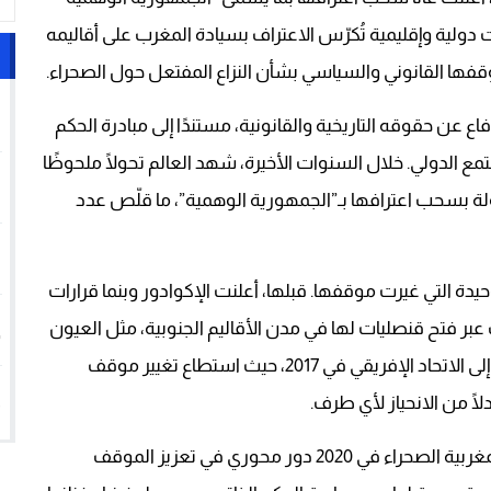
لات دولية وإقليمية تُكرّس الاعتراف بسيادة المغرب على أقاليمه
فها القانوني والسياسي بشأن النزاع المفتعل حول الصحراء.
1
اع عن حقوقه التاريخية والقانونية، مستندًا إلى مبادرة الحكم
 الدولي. خلال السنوات الأخيرة، شهد العالم تحولًا ملحوظًا
2
اقف العديد من الدول، حيث قامت حوالي 50 دولة بسحب اعترافها بـ”الجمهورية الوهمية”، ما قلّص عدد
3
وحيدة التي غيرت موقفها. قبلها، أعلنت الإكوادور وبنما قرارات
4
بر فتح قنصليات لها في مدن الأقاليم الجنوبية، مثل العيون
والداخلة. هذا الدعم الإقليمي تعزز أيضًا بعودة المغرب إلى الاتحاد الإفريقي في 2017، حيث استطاع تغيير موقف
5
لًا من الانحياز لأي طرف.
على المستوى الدولي، كان لاعتراف الولايات المتحدة بمغربية الصحراء في 2020 دور محوري في تعزيز الموقف