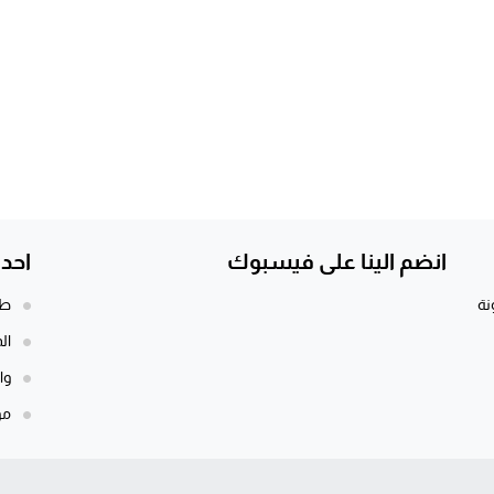
انضم الينا على فيسبوك
احد
نة
طن
الم
وا
مو
ادي
د...