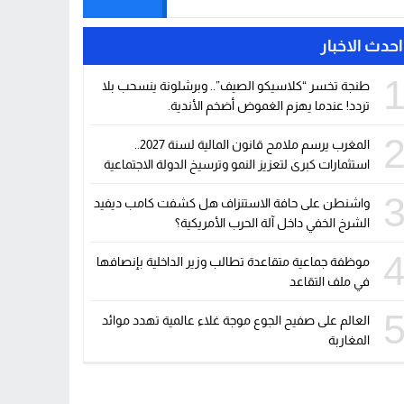
احدث الاخبار
طنجة تخسر “كلاسيكو الصيف”.. وبرشلونة ينسحب بلا
تردد! عندما يهزم الغموض أضخم الأندية.
المغرب يرسم ملامح قانون المالية لسنة 2027..
استثمارات كبرى لتعزيز النمو وترسيخ الدولة الاجتماعية
واشنطن على حافة الاستنزاف هل كشفت كامب ديفيد
الشرخ الخفي داخل آلة الحرب الأمريكية؟
موظفة جماعية متقاعدة تطالب وزير الداخلية بإنصافها
في ملف التقاعد
العالم على صفيح الجوع موجة غلاء عالمية تهدد موائد
المغاربة