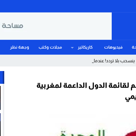
ة
فيديوهات
كاريكاتير
مجلات وكتب
وجهة نظر
سحب بلا تردد! عندما يهزم الغ _
م لقائمة الدول الداعمة لمغربية
يمي