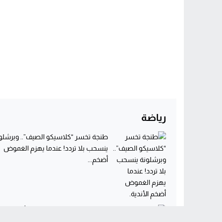
رياضة
طنجة تخسر “كلاسيكو الصيف”.. وبرشلو
ينسحب بلا تردد! عندما يهزم الغموض
أضخم...
عامل إقليم القنيطرة يستقبل أبطال الن
القنيطري لكرة السلة بعد التتويج والصعو