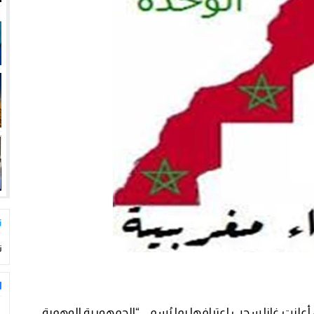
ت
ت
ا
 أعلنت غانا سحب اعترافها بما يُسمى “الجمهورية الوهمية