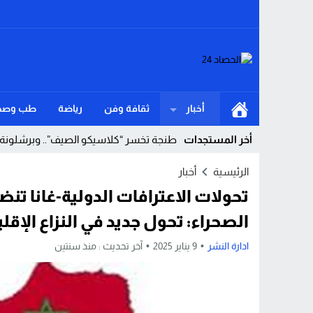
أخبار
ثقافة وفن
رياضة
طب وصح
أخر المستجدات
طنجة تخسر “كلاسيكو الصيف”.. وبرشلونة ين
Stop
الرئيسية
أخبار
تحولات الاعترافات الدولية-غانا تنض
Previous
الصحراء: تحول جديد في النزاع الإقل
Next
ادارة النشر
9 يناير 2025
آخر تحديث :
منذ سنتين