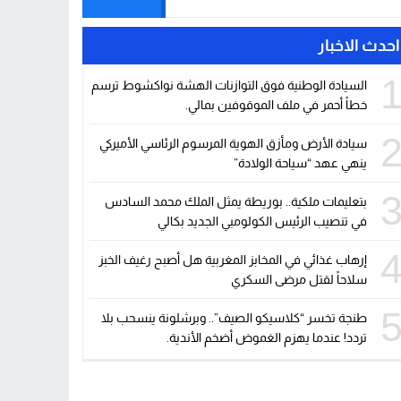
احدث الاخبار
السيادة الوطنية فوق التوازنات الهشة نواكشوط ترسم
خطاً أحمر في ملف الموقوفين بمالي.
سيادة الأرض ومأزق الهوية المرسوم الرئاسي الأميركي
ينهي عهد “سياحة الولادة”
بتعليمات ملكية.. بوريطة يمثل الملك محمد السادس
في تنصيب الرئيس الكولومبي الجديد بكالي
إرهاب غذائي في المخابز المغربية هل أصبح رغيف الخبز
سلاحاً لقتل مرضى السكري
طنجة تخسر “كلاسيكو الصيف”.. وبرشلونة ينسحب بلا
تردد! عندما يهزم الغموض أضخم الأندية.