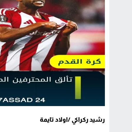
رشيد ركراكي /اولاد تايمة