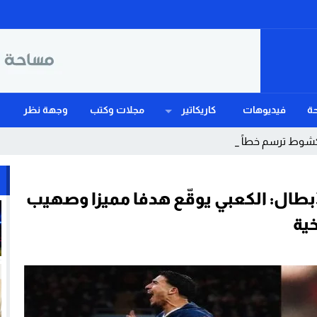
ة
فيديوهات
كاريكاتير
مجلات وكتب
وجهة نظر
اكشوط ترسم خطاً أحمر في _
أبطال: الكعبي يوقّع هدفا مميزا وصهيب
ية