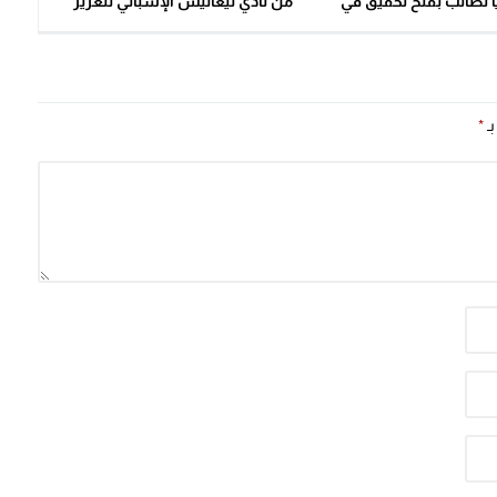
ال: 26 ناديا تطالب بفتح تحقيق في
من نادي ليغانيس الإسباني لتعزيز
بير الجامعة.
التعاون الكروي
بـ
*