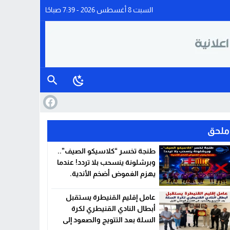
السبت 8 أغسطس 2026 - 7:39 صباحًا
ملحق
طنجة تخسر “كلاسيكو الصيف”..
وبرشلونة ينسحب بلا تردد! عندما
يهزم الغموض أضخم الأندية.
عامل إقليم القنيطرة يستقبل
أبطال النادي القنيطري لكرة
السلة بعد التتويج والصعود إلى