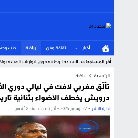
أخبار
ثقافة وفن
رياضة
طب وصح
أخر المستجدات
السيادة الوطنية فوق التوازنات الهشة نو
Stop
الرئيسية
رياضة
تألّق مغربي لافت في ليالي دوري ال
Previous
درويش يخطف الأضواء بثنائية تاريخ
Next
ادارة النشر
27 نوفمبر 2025
آخر تحديث :
منذ 8 أشهر