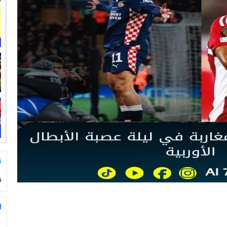
ت
ت
ا