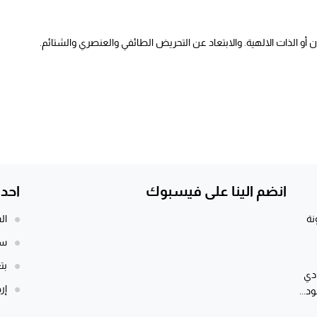
أو الذات الالهية. والابتعاد عن التحريض الطائفي والعنصري والشتائم.
انضم الينا على فيسبوك
احد
نة
ال
سي
بت
ادي
إر
د...