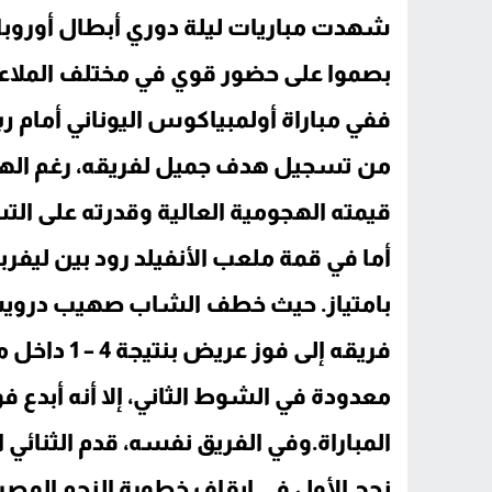
شهدت مباريات ليلة دوري أبطال أوروبا تأل
بصموا على حضور قوي في مختلف الملاعب
ففي مباراة أولمبياكوس اليوناني أمام ري
من تسجيل هدف جميل لفريقه، رغم الهزيم
قيمته الهجومية العالية وقدرته على الت
أما في قمة ملعب الأنفيلد رود بين ليفرب
بامتياز. حيث خطف الشاب صهيب درويش
فريقه إلى فو
معدودة في الشوط الثاني، إلا أنه أبدع ف
المباراة.وفي الفريق نفسه، قدم الثنائي ال
نجح الأول في إيقاف خطورة النجم المصر