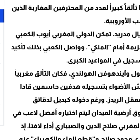
قاً كبيراً لعدد من المحترفين المغاربة الذين
 الأوروبية.
1
ال مدريد، تمكن الدولي المغربي أيوب الكعبي
ة أمام “الملكي”. وواصل الكعبي بذلك تأكيد
2
سجيل في المواعيد الكبرى.
3
ول وآيندهوفن الهولندي، فكان التألق مغربياً
 الأضواء بتسجيله هدفين حاسمين قادا
4
ز عريض بنتيجة 4 – 1 داخل معقل الريدز. ورغم دخوله كبديل لدقائق
5
وق أرضية الميدان ليتم اختياره أفضل لاعب في
مغربي صلاح الدين والصيباري أداء لافتا، إذ
ي محمد صلاح و”قطع الماء والكهرباء” عنه،