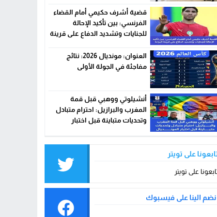
القسم الوطني الأول
قضية أشرف حكيمي أمام القضاء
الفرنسي: بين تأكيد الإحالة
للجنايات وتشديد الدفاع على قرينة
البراءة
العنوان: مونديال 2026: نتائج
مفاجئة في الجولة الأولى
أنشيلوتي ووهبي قبل قمة
المغرب والبرازيل: احترام متبادل
وتحديات متباينة قبل اختبار
المونديال
ابعونا على تويتر
ابعونا على تويتر
نضم الينا على فيسبوك