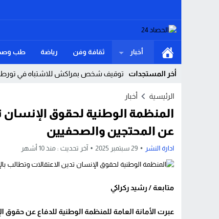
أخبار
ثقافة وفن
رياضة
طب وصح
أخر المستجدات
توقيف شخص بمراكش للاشتباه في تورطه ف
القنيطرة.. سقوط مفاجئ داخل ورش يودي 
الرئيسية
أخبار
المنظمة الوطنية لحقوق الإنسان تد
لست أولى بالعتاب… حين يكون الوطن والكرا
عن المحتجين والصحفيين
دولة 12 قرنا ومقبرة «البوشتيين» أكبر عمرا من الجزائر.. حين قال الفيل للنملة: «شكون حاس بيك؟!»
ادارة النشر
29 سبتمبر 2025
آخر تحديث :
منذ 10 أشهر
مستشفى القرب بأولاد تايمة.. حين يتحول ال
الشَّرِيط السَّاحِلِيّ بإقْلِيم شِفْشَاون ثَرْوَة ا
متابعة / رشيد ركراكي
في نعي عبد الكبير… الدعاء يجمع أهل البوشت
وزارة الداخلية: أحداث سبتة ومليلية نتجت
عبرت الأمانة العامة للمنظمة الوطنية للدفاع عن حقوق الإن