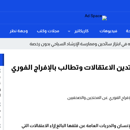
ة
فيديوهات
كاريكاتير
مجلات وكتب
وجهة نظر
ي ابتزاز سائحين وممارسة الإرشاد السياحي بدون رخصة
بحياة عامل
ين الاعتقالات وتطالب بالإفراج الفوري
مة فوق كل اعتبار.
خصاص في الموارد البشرية والتجهيزات إلى سؤال برلماني ينتظر جوابا وحلول
ِقْتِصَادِيَّة مُهْمَلَة (قاع أسراس نموذج)
يين وتوقظ الذاكرة أسماء الأحبة
 عن حملات تضليل رقمي واستغلال من شبكات الاتجار بالبشر
سان والحريات العامة عن قلقها البالغ إزاء الاعتقالات التي