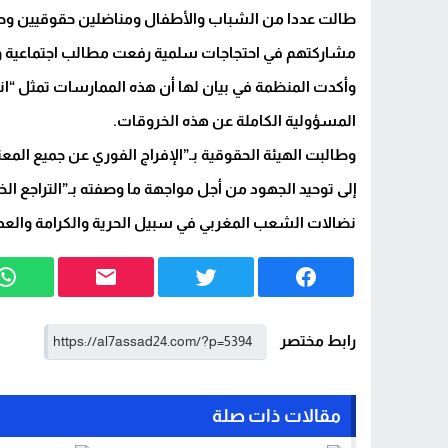
سلطات قيادة التامري تضع حداً لفوضى ا
طالت عددا من الشباب والأطفال ومناضلين حقوقيين وص
مشاركتهم في احتجاجات سلمية رفعت مطالب اجتماعية 
انتقاء الجزيرة لمفرداتها تجاه المغرب يثير أ
وأكدت المنظمة في بيان لها أن هذه الممارسات تمثل “ان
المسؤولية الكاملة عن هذه الخروقات.
وطالبت الهيئة الحقوقية بـ”الإفراج الفوري عن جميع المع
إلى توحيد الجهود من أجل مواجهة ما وصفته بـ”التراجع 
نضالات الشعب المغربي في سبيل الحرية والكرامة والعدال
رابط مختصر
مقالات ذات صلة