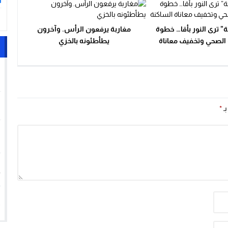
ا
” ترى النور بأقا… خطوة
مغاربة يرفعون الرأس. وآخرون
 الصحي وتخفيف معاناة
يطأطئونه بالخزي
الساكنة
1
2
بـ
*
3
4
5