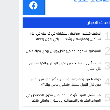
نضم الينا على فيسبوك
احدث الاخبار
توقيف شخص بمراكش للاشتباه في تورطه في ابتزاز
سائحين وممارسة الإرشاد السياحي بدون رخصة
القنيطرة.. سقوط مفاجئ داخل ورش يودي بحياة عامل
لست أولى بالعتاب… حين يكون الوطن والكرامة فوق
كل اعتبار.
دولة 12 قرنا ومقبرة «البوشتيين» أكبر عمرا من الجزائر..
حين قال الفيل للنملة: «شكون حاس بيك؟!»
مستشفى القرب بأولاد تايمة.. حين يتحول الخصاص في
الموارد البشرية والتجهيزات إلى سؤال برلماني ينتظر
جوابا وحلولا