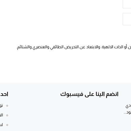
أو الذات الالهية. والابتعاد عن التحريض الطائفي والعنصري والشتائم.
انضم الينا على فيسبوك
احد
ادي
تو
د...
ال
لس