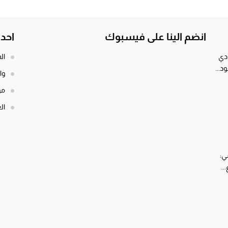
انضم الينا على فيسبوك
احد
ادي
الم
د...
وا
مو
ال
ي:
..