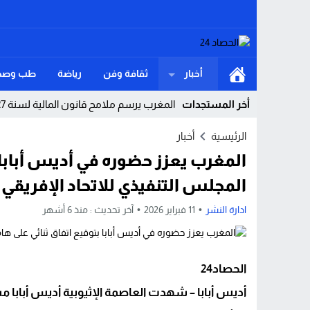
أخبار
ثقافة وفن
رياضة
طب وصح
أخر المستجدات
المغرب يرسم ملامح قانون المالية لسنة 2027.. استثمارات كبرى لتعزيز النمو وترسيخ الدولة الاجتماعية
واشنطن على حافة الاستنزاف هل كشفت كام
الرئيسية
أخبار
المغرب يعزز حضوره في أديس أبابا
موظفة جماعية متقاعدة تطالب وزير الداخلي
المجلس التنفيذي للاتحاد الإفريقي
العالم على صفيح الجوع موجة غلاء عالمية ت
ادارة النشر
11 فبراير 2026
آخر تحديث :
منذ 6 أشهر
سيدي إفني هل توقفت العدالة التاريخية عن
توقيف شخص بمراكش للاشتباه في تورطه ف
القنيطرة.. سقوط مفاجئ داخل ورش يودي 
الحصاد24
أديس أبابا – شهدت العاصمة الإثيوبية أديس أبابا مش
لست أولى بالعتاب… حين يكون الوطن والكرا