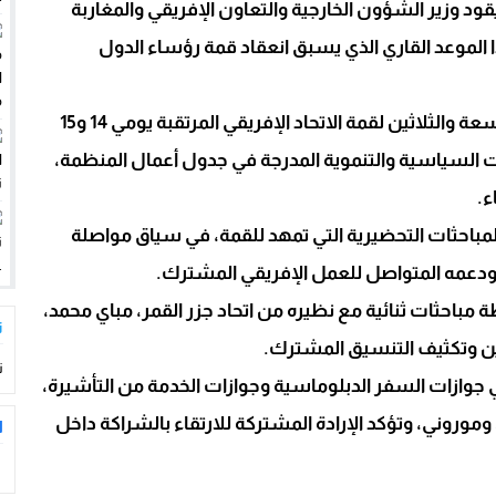
قود وزير الشؤون الخارجية والتعاون الإفريقي والمغاربة
ا الموعد القاري الذي يسبق انعقاد قمة رؤساء الدول
خصاص في الموارد البشرية والتجهيزات إلى سؤال برلماني ينتظر جوابا وحلول
وتندرج هذه الاجتماعات ضمن التحضيرات للدورة التاسعة والثلاثين لقمة الاتحاد الإفريقي المرتقبة يومي 14 و15
لفات السياسية والتنموية المدرجة في جدول أعمال المنظمة،
ء.
لمباحثات التحضيرية التي تمهد للقمة، في سياق مواصلة
ي ودعمه المتواصل للعمل الإفريقي المشترك.
مباحثات ثنائية مع نظيره من اتحاد جزر القمر، مباي محمد،
ت
ين وتكثيف التنسيق المشترك.
ت
لي جوازات السفر الدبلوماسية وجوازات الخدمة من التأشيرة،
موروني، وتؤكد الإرادة المشتركة للارتقاء بالشراكة داخل
ا