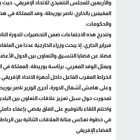
والأربعين للمجلس التنفيذي للاتحاد الإفريقي، حيث ي
دولة 12 قرنا ومقبرة «البوشتيين» أكبر عمرا من الجزائر.. حين قال الفيل للنملة: «شكون حاس بيك؟!»
المقيمين بالخارج، ناصر بوريطة، وفد المملكة في هذ
مستشفى القرب بأولاد تايمة.. حين يتحول ال
والحكومات.
فبراير الجاري، إذ يبحث وزراء الخارجية عددا من الم
فضلا عن قضايا التنسيق والتعاون بين الدول الأعضا
ويمثل الوفد المغربي، برئاسة بوريطة، المملكة في ا
انخراط المغرب الفاعل داخل أجهزة الاتحاد الإفريق
وعلى هامش أشغال الدورة، أجرى الوزير ناصر بوريطة 
تمحورت حول سبل تعزيز علاقات التعاون بين البلد
واختتم اللقاء بالتوقيع على اتفاق يقضي بإعفاء حام
في خطوة تعكس متانة العلاقات الثنائية بين الرباط و
الفضاء الإفريقي