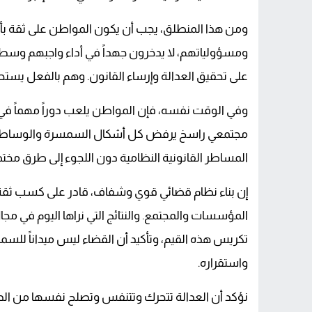
ومن هذا المنطلق، يجب أن يكون المواطن على ثقة بأ
ومسؤولياتهم، لا يدخرون جهداً في أداء واجبهم وسط 
على تحقيق العدالة وإرساء القانون. وهم بالفعل يستحقو
وفي الوقت نفسه، فإن المواطن يلعب دوراً مهماً في 
مجتمعي راسخ يرفض كل أشكال السمسرة والوساطة غير ال
المساطر القانونية النظامية دون اللجوء إلى طرق مخت
إن بناء نظام قضائي قوي وشفاف، قادر على كسب ثقة ا
المؤسسات والمجتمع. والنتائج التي نراها اليوم في مج
تكريس هذه القيم، وتأكيد أن القضاء ليس ميداناً للس
واستقراره.
نؤكد أن العدالة تتحرك وتتنفس وتصلح نفسها من الدا