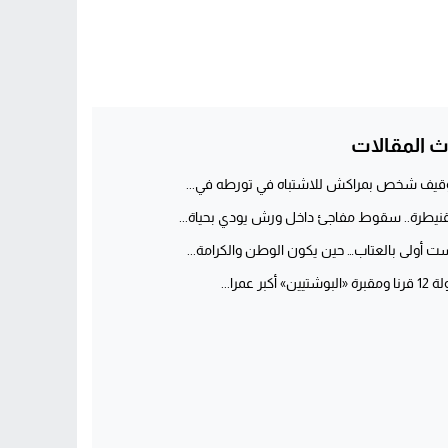
ث المقالات
قيف شخص بمراكش للاشتباه في تورطه في...
قنيطرة.. سقوط مفاجئ داخل ورش يودي بحياة...
ت أولى بالعتاب… حين يكون الوطن والكرامة...
برة «البوشتيين» أكبر عمرا...