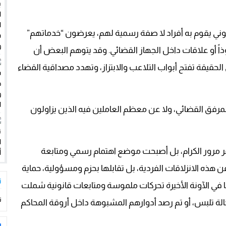
لاستغلال بشاطئ أغروض
كثر من سؤال..؟؟؟؟
وني يقوم به أفراد لا صفة رسمية لهم، يعرضون “خدماتهم”
ذاً أو علاقات داخل الجهاز القضائي. وقد يتوهم البعض أن
لحقيقة تفتح أبواب التلاعب والابتزاز، وتهدد مصداقية القضاء
مرفق القضائي، ولا عن معظم العاملين فيه الذين يزاولون
مر مرور الكرام، بل أصبحت موضع اهتمام رسمي ومتابعة
 هذه الانزلاقات الفردية، بل تقابلها بحزم ومسؤولية، حماية
ت
 في الآونة الأخيرة تحركات ملموسة ومتابعات قانونية شملت
ت
ة تلبس، أو تم رصد أدوارهم المشبوهة داخل أروقة المحاكم