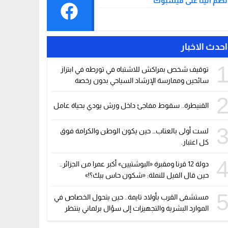
نضم الينا على فيسبوك
احدث الاخبار
توقيف شخص بمراكش للاشتباه في تورطه في ابتزاز
سائحين وممارسة الإرشاد السياحي بدون رخصة
القنيطرة.. سقوط مفاجئ داخل ورش يودي بحياة عامل
لست أولى بالعتاب… حين يكون الوطن والكرامة فوق
كل اعتبار.
دولة 12 قرنا ومقبرة «البوشتيين» أكبر عمرا من الجزائر..
حين قال الفيل للنملة: «شكون حاس بيك؟!»
مستشفى القرب بأولاد تايمة.. حين يتحول الخصاص في
الموارد البشرية والتجهيزات إلى سؤال برلماني ينتظر
جوابا وحلولا