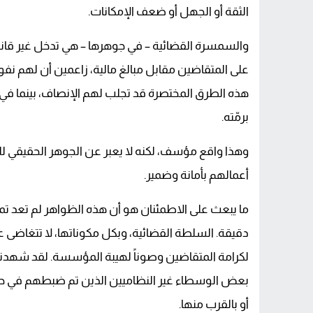
سلطات قيادة التامري تضع حداً لفوضى ا
الثقة أو الجهل أو ضعف الإمكانات.
انتقاء الجزيرة لمفرداتها تجاه المغرب يثير أ
والسمسرة القضائية – في جوهرها – هي تدخل غير قان
على المتقاضين مقابل مبالغ مالية، زاعمين أن لهم نفو
هذه الطرق المختصرة قد تجلب لهم الإنصاف، بينما في ا
برمّته.
وهذا واقع مؤسف، لكنه لا يعبر عن الجوهر الحقيقي لل
أعمالهم بأمانة وضمير.
ما يبعث على الاطمئنان هو أن هذه الظواهر لم تعد ت
دقيقة. السلطة القضائية، وبكل مكوناتها، لا تتغاضى عن
لكرامة المتقاضين وصوناً لهيبة المؤسسة. لقد شهدنا
بعض الوسطاء غير النظاميين الذين تم ضبطهم في حال
أو بالقرب منها.