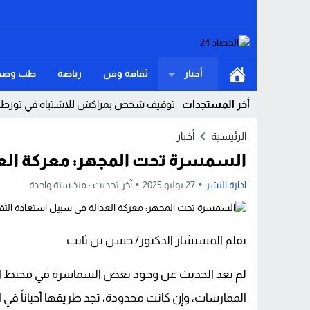
أخبار
ثقافة وفن
رياضة
طب وصح
أخر المستجدات
توقيف شخص بمراكش للاشتباه في تورطه ف
القنيطرة.. سقوط مفاجئ داخل ورش يودي 
الرئيسية
أخبار
السمسرة تحت المجهر: معركة العدا
لست أولى بالعتاب… حين يكون الوطن والكرا
دولة 12 قرنا ومقبرة «البوشتيين» أكبر عمرا من الجزائر.. حين قال الفيل للنملة: «شكون حاس بيك؟!»
ادارة النشر
27 يوليو 2025
آخر تحديث :
منذ سنة واحدة
مستشفى القرب بأولاد تايمة.. حين يتحول ال
الشَّرِيط السَّاحِلِيّ بإقْلِيم شِفْشَاون ثَرْوَة ا
بقلم المستشار الدكتور/ حسن بن ثابت
في نعي عبد الكبير… الدعاء يجمع أهل البوشت
لم يعد الحديث عن وجود بعض السماسرة في محيط العدالة 
وزارة الداخلية: أحداث سبتة ومليلية نتجت
الممارسات، وإن كانت محدودة، تجد طريقها أحياناً في