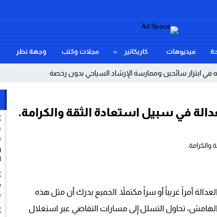
ة
فيديوهات
كاريكاتير
مجلات وكتب
وجهة نظر
ي ابتزاز سائحين وممارسة الإرشاد السياحي بدون رخصة
بحياة عامل
لة في سبيل استعادة الثقة والكرامة.
مة فوق كل اعتبار.
خصاص في الموارد البشرية والتجهيزات إلى سؤال برلماني ينتظر جوابا وحلول
ِقْتِصَادِيَّة مُهْمَلَة (قاع أسراس نموذج)
يين وتوقظ الذاكرة أسماء الأحبة
أمراً غريباً أو سراً مكتملاً. الجميع يدرك أن مثل هذه
 عن حملات تضليل رقمي واستغلال من شبكات الاتجار بالبشر
 الهامش، تحاول التسلل إلى مسارات التقاضي عبر استغلال