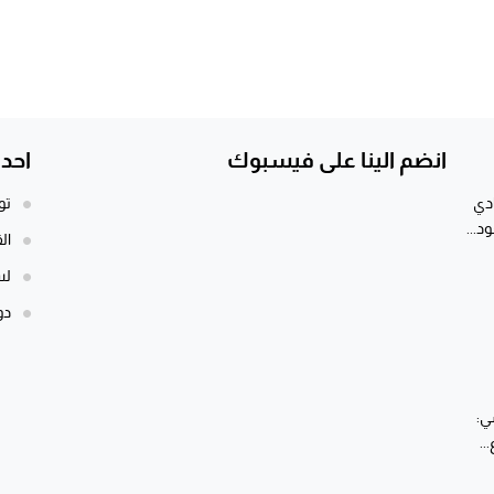
انضم الينا على فيسبوك
احد
ادي
تو
د...
ال
لس
دولة 12 قرنا ومق
ي:
..