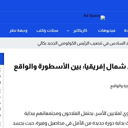
ة
فيديوهات
كاريكاتير
مجلات وكتب
وجهة نظر
د السادس في تنصيب الرئيس الكولومبي الجديد بكالي
 رغيف الخبز سلاحاً لقتل مرضى السكري
 شمال إفريقيا: بين الأسطورة والواقع
نسحب بلا تردد! عندما يهزم الغموض أضخم الأندية.
ب ديفيد الشرخ الخفي داخل آلة الحرب الأمريكية؟
ة بإنصافها في ملف التقاعد
هدد موائد المغاربة
وي لملايين الأسر، يحتفل الفلاحون ومجتمعاتهم ببداية
د حدود النسيان!
لك بداية دورة جديدة من الأمل في محاصيل وفيرة، حيث يجسد