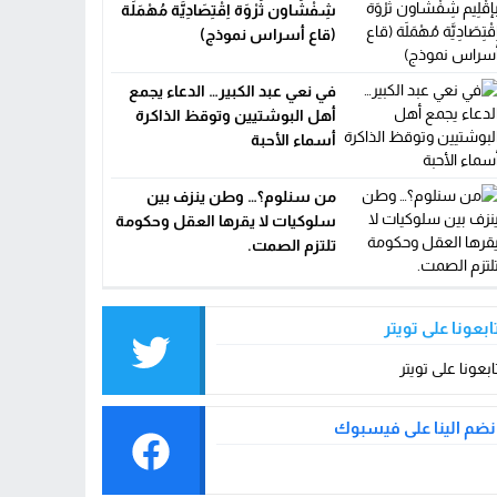
شِفْشَاون ثَرْوَة اِقْتِصَادِيَّة مُهْمَلَة
(قاع أسراس نموذج)
في نعي عبد الكبير… الدعاء يجمع
أهل البوشتيين وتوقظ الذاكرة
أسماء الأحبة
من سنلوم؟… وطن ينزف بين
سلوكيات لا يقرها العقل وحكومة
تلتزم الصمت.
ابعونا على تويتر
ابعونا على تويتر
نضم الينا على فيسبوك