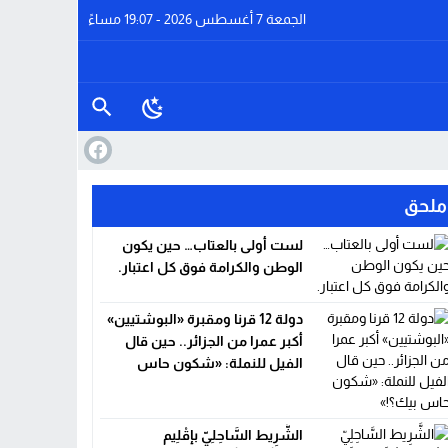
الجمعة 7 أغسطس 2026 - 19:07 مساءً
ملحق
لست أولى بالعتاب… حين يكون
الوطن والكرامة فوق كل اعتبار.
دولة 12 قرنا ومقبرة «البوشتيين»
أكبر عمرا من الجزائر.. حين قال
الفيل للنملة: «شكون حاس
بيك؟!»
الشَّرِيط السَّاحِلِيّ بإقْلِيم