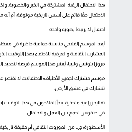
توقيف شخص بمراكش للاشتباه في تورطه ف
هذا الاحتفال الرغبة المشتركة في الخير والخصوبة. ول
الاحتفال حقًا قائم على أسس تاريخية موثوقة، أم أنه م
القنيطرة.. سقوط مفاجئ داخل ورش يودي 
احتفال لا يرتبط بهوية واحدة
يُعد الموسم الفلاحي مناسبة جماعية حاضرة في معظم 
المشارب الثقافية والعرقية للاحتفاء بهذا التوقيت الذ
مرورًا بتونس وليبيا، يُعتبر هذا الموسم فرصة لتجديد 
موسم مشترك لجميع الأطياف: الاحتفالات لا تقتصر عل
تتشارك في عشق الأرض.
تقاليد زراعية متجذرة: يبدأ الفلاحون في هذا التوقيت ا
في طقوس تجمع بين العمل والاحتفال.
الأسطورة: جزء من الموروث الثقافي أم حقيقة تاريخية