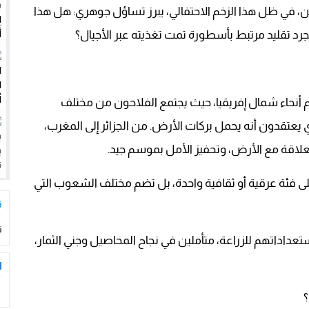
ي ابتزاز سائحين وممارسة الإرشاد السياحي بدون رخصة
كن، في ظل هذا الزخم الاحتفالي، يبرز تساؤل جوهري: هل هذا
جرد تقليد مرتبط بأسطورة تمت تغذيته عبر الأجيال؟
بحياة عامل
أنحاء شمال إفريقيا، حيث يجتمع الفلاحون من مختلف
ي يعتقدون أنه يحمل بركات الأرض. من الجزائر إلى المغرب،
العلاقة مع الأرض، وتحفيز الأمل بموسم جيد.
ى فئة عرقية أو ثقافية واحدة، بل تضم مختلف الشعوب التي
ت
ت
ستعداداتهم للزراعة، متأملين في نجاح المحاصيل وجني الثمار،
ا
؟