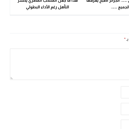
 ……. الجزائر أصبج يعرفها
هذا ما جعل المنتخب المصري يخسر
لجميع …….
التأهل رغم الأداء البطولي
بـ
*