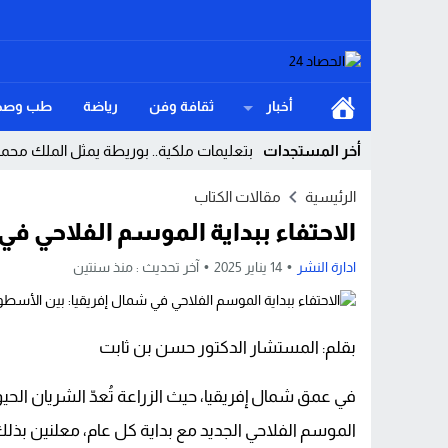
أخبار
ثقافة وفن
رياضة
طب وصح
أخر المستجدات
بتعليمات ملكية.. بوريطة يمثل الملك محم
إرهاب غذائي في المخابز المغربية هل أصبح
الرئيسية
مقالات الكتاب
الاحتفاء ببداية الموسم الفلاحي في
طنجة تخسر “كلاسيكو الصيف”.. وبرشلونة ي
المغرب يرسم ملامح قانون المالية لسنة 2027.. استثمارات كبرى لتعزيز النمو وترسيخ الدولة الاجتماعية
ادارة النشر
14 يناير 2025
آخر تحديث :
منذ سنتين
واشنطن على حافة الاستنزاف هل كشفت كام
موظفة جماعية متقاعدة تطالب وزير الداخلي
بقلم: المستشار الدكتور حسن بن ثابت
العالم على صفيح الجوع موجة غلاء عالمية ت
في عمق شمال إفريقيا، حيث الزراعة تُعدّ الشريان الحي
سيدي إفني هل توقفت العدالة التاريخية عن
الموسم الفلاحي الجديد مع بداية كل عام، معلنين بذ