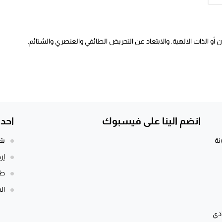
أو الذات الالهية. والابتعاد عن التحريض الطائفي والعنصري والشتائم.
انضم الينا على فيسبوك
احد
نة
بت
إر
طن
الم
ادي