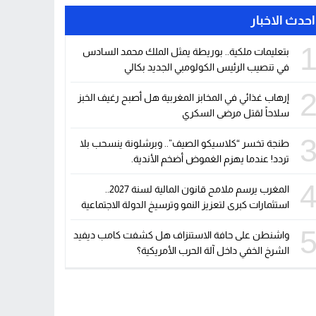
احدث الاخبار
بتعليمات ملكية.. بوريطة يمثل الملك محمد السادس
في تنصيب الرئيس الكولومبي الجديد بكالي
إرهاب غذائي في المخابز المغربية هل أصبح رغيف الخبز
سلاحاً لقتل مرضى السكري
طنجة تخسر “كلاسيكو الصيف”.. وبرشلونة ينسحب بلا
تردد! عندما يهزم الغموض أضخم الأندية.
المغرب يرسم ملامح قانون المالية لسنة 2027..
استثمارات كبرى لتعزيز النمو وترسيخ الدولة الاجتماعية
واشنطن على حافة الاستنزاف هل كشفت كامب ديفيد
الشرخ الخفي داخل آلة الحرب الأمريكية؟