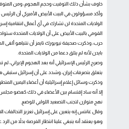
خاوف بشأن ذلك التوقيت وحجم الهجوم، ومن المتوقع
سلطات قيادة التامري تضع حداً لفوضى ا
وأكد مسؤولون في البيت الأبيض الأميركي أن الرئيس جو 
انتقاء الجزيرة لمفرداتها تجاه المغرب يثير أ
الولايات المتحدة لن تشارك في أي أعمال انتقامية إس
القومي بالبيت الأبيض على أن الولايات المتحدة ستواص
حرب، وذكرت صحيفة نيويورك تايمز أن نتنياهو ألغى اله
بايدن لأنه لم يتلق دعما من الولايات المتحدة.
وصرح الرئيس الإسرائيلي أنه بعد الهجوم الإيراني، لم
يتعلق بتصرفات إيران، وشدد على أن إسرائيل ستبقى
وذكرت وسائل إعلام إسرائيلية أن أعضاء اليمين المتطرف
إلا أنه ساد إقتسام بين الأعضاء في ذلك كعضو مجلس ال
نهج متوازن لتجنب التصعيد اللولبي للوضع.
وقال غانتس إنه يتعين على إسرائيل تعزيز التحالفات الا
وهو يعتقد أنه ينبغي علينا انتظار الفرصة بدلاً من الرد ع