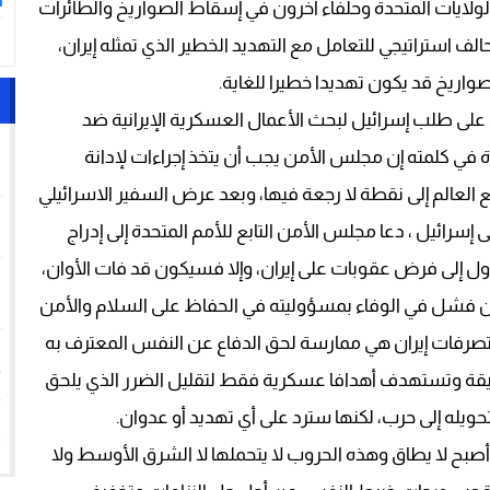
ا
 الولايات المتحدة وحلفاء آخرون في إسقاط الصواريخ والطائرات
حالف استراتيجي للتعامل مع التهديد الخطير الذي تمثله إيران،
واريخ قد يكون تهديدا خطيرا للغاية.
ء على طلب إسرائيل لبحث الأعمال العسكرية الإيرانية ضد
1
ة في كلمته إن مجلس الأمن يجب أن يتخذ إجراءات لإدانة
دفع العالم إلى نقطة لا رجعة فيها، وبعد عرض السفير الاسرائيلي
2
رائيل ، دعا مجلس الأمن التابع للأمم المتحدة إلى إدراج
لدول إلى فرض عقوبات على إيران، وإلا فسيكون قد فات الأوان،
3
من فشل في الوفاء بمسؤوليته في الحفاظ على السلام والأمن
إن تصرفات إيران هي ممارسة لحق الدفاع عن النفس المعترف به
4
دقيقة وتستهدف أهدافا عسكرية فقط لتقليل الضرر الذي يلحق
5
تحويله إلى حرب، لكنها سترد على أي تهديد أو عدوان.
أصبح لا يطاق وهذه الحروب لا يتحملها لا الشرق الأوسط ولا