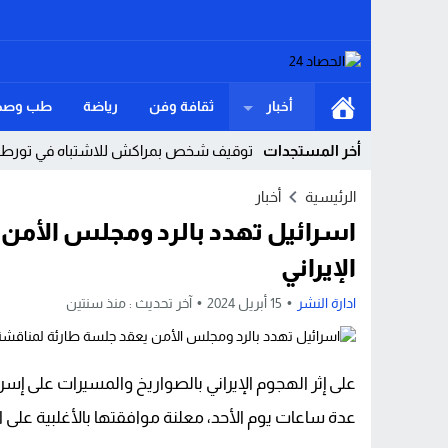
أخبار
ثقافة وفن
رياضة
طب وصح
أخر المستجدات
توقيف شخص بمراكش للاشتباه في تورطه ف
القنيطرة.. سقوط مفاجئ داخل ورش يودي 
الرئيسية
أخبار
اسرائيل تهدد بالرد ومجلس الأمن
لست أولى بالعتاب… حين يكون الوطن والكرا
الإيراني
دولة 12 قرنا ومقبرة «البوشتيين» أكبر عمرا من الجزائر.. حين قال الفيل للنملة: «شكون حاس بيك؟!»
ادارة النشر
15 أبريل 2024
آخر تحديث :
منذ سنتين
مستشفى القرب بأولاد تايمة.. حين يتحول ال
الشَّرِيط السَّاحِلِيّ بإقْلِيم شِفْشَاون ثَرْوَة ا
على إثر الهجوم الإيراني بالصواريخ والمسيرات على إسر
في نعي عبد الكبير… الدعاء يجمع أهل البوشت
عدة ساعات يوم الأحد، معلنة موافقتها بالأغلبية على الرد
وزارة الداخلية: أحداث سبتة ومليلية نتجت