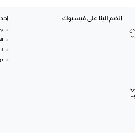
انضم الينا على فيسبوك
احد
ادي
تو
د...
ال
لس
دولة 12 قرنا ومق
ي:
..