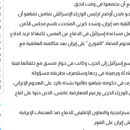
 أن يجتمعوا في وقت لاحق.
لاستغلال بشاطئ أغروض
بايدن أوضح لرئيس الوزراء الإسرائيلي بنيامين نتنياهو أن
كثر من سؤال..؟؟؟؟
رائيلية ضد إيران، وشدد كيربي المتحدث باسم مجلس الأمن
ل مساعدة إسرائيل في الدفاع عن النفس، لكنها لا تريد اندلاع
جوم المضاد “الفوري” على إيران بعد مكالمته الهاتفية مع
 تسع إسرائيل إلى الحرب وكانت في حوار منسق مع حلفائها فيما
 هادئة ورصينة في ردها وستتصرف بطريقة مسؤولة.
 في حكومة نتنياهو طالبوا بشدة بالرد على الهجوم الإيراني،
وزراء الحربي وزعيم المعارضة غانتس، الذين حثوا على اتباع
ت
ستراتيجية والتعاون الإقليمي للدفاع ضد الهجمات الإيرانية
ت
لى إيران على الفور.