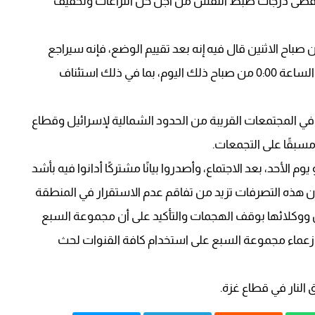
ة أقصى درجات ضبط النفس من أجل حل النزاعات وتخفيف
صباح الاثنين قال فيه إنه بعد تقييم الوضع، فإنه سيراجع
المبادئ التوجيهية الدفاعية لقيادة الحامية الداخلية في الساعة 0:00 من صباح ذلك اليوم، بما في ذلك استئناف
في المجتمعات القريبة من الحدود الشمالية لإسرائيل وقطاع
 مسبقًا على التجمعات.
م الأحد، بعد الاجتماع، وأصدروا بيانًا مشتركًا أدانوا فيه بأشد
ين إن هذه التصرفات تزيد من تفاقم عدم الاستقرار في المنطقة
ن ووكلائها بوقف الهجمات والتأكيد على أن مجموعة السبع
فق زعماء مجموعة السبع على استخدام كافة القنوات لحث
ق النار في قطاع غزة.