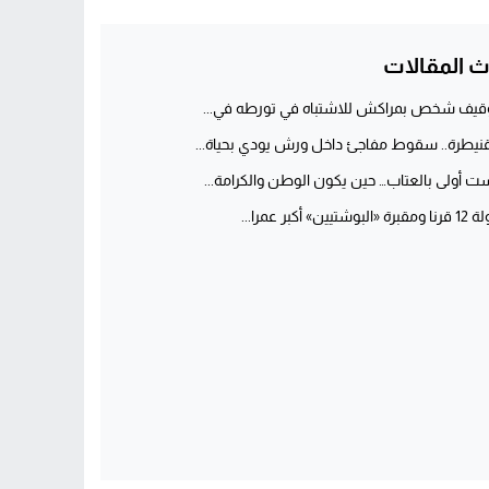
ث المقالات
قيف شخص بمراكش للاشتباه في تورطه في...
قنيطرة.. سقوط مفاجئ داخل ورش يودي بحياة...
ت أولى بالعتاب… حين يكون الوطن والكرامة...
برة «البوشتيين» أكبر عمرا...