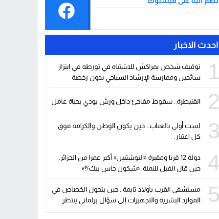
نضم الينا على فيسبوك
احدث الاخبار
توقيف شخص بمراكش للاشتباه في تورطه في ابتزاز
سائحين وممارسة الإرشاد السياحي بدون رخصة
القنيطرة.. سقوط مفاجئ داخل ورش يودي بحياة عامل
لست أولى بالعتاب… حين يكون الوطن والكرامة فوق
كل اعتبار.
دولة 12 قرنا ومقبرة «البوشتيين» أكبر عمرا من الجزائر..
حين قال الفيل للنملة: «شكون حاس بيك؟!»
مستشفى القرب بأولاد تايمة.. حين يتحول الخصاص في
الموارد البشرية والتجهيزات إلى سؤال برلماني ينتظر
جوابا وحلولا