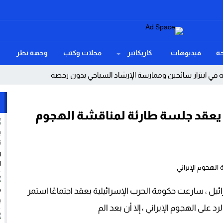
ة
فيديوهات
كاريكاتير
مجلات وكتب
وجهة نظر
ي ابتزاز سائحين وممارسة الإرشاد السياحي بدون رخصة
بحياة عامل
 يعقد جلسة طارئة لمناقشة الهجوم
مة فوق كل اعتبار.
خصاص في الموارد البشرية والتجهيزات إلى سؤال برلماني ينتظر جوابا وحلول
ِقْتِصَادِيَّة مُهْمَلَة (قاع أسراس نموذج)
ائيل ، سارعت حكومة الحرب الإسرائيلية بعقد اجتماعًا استمر
يين وتوقظ الذاكرة أسماء الأحبة
 على الهجوم الإيراني ، إلا أن بعد الم
 عن حملات تضليل رقمي واستغلال من شبكات الاتجار بالبشر