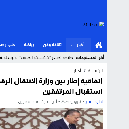
أخبار
ثقافة وفن
رياضة
طب وصح
أخر المستجدات
طنجة تخسر “كلاسيكو الصيف”.. وبرشلونة ي
Stop
الرئيسية
أخبار
اتفاقية إطار بين وزارة الانتقال ال
Previous
استقبال المرتفقين
Next
ادارة النشر
3 يونيو 2026
آخر تحديث :
منذ شهرين