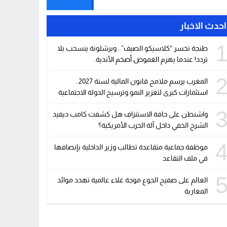
احدث الاخبار
طنجة تخسر “كلاسيكو الصيف”.. وبرشلونة ينسحب بلا
تردد! عندما يهزم الغموض أضخم الأندية.
المغرب يرسم ملامح قانون المالية لسنة 2027..
استثمارات كبرى لتعزيز النمو وترسيخ الدولة الاجتماعية
واشنطن على حافة الاستنزاف هل كشفت كامب ديفيد
الشرخ الخفي داخل آلة الحرب الأمريكية؟
موظفة جماعية متقاعدة تطالب وزير الداخلية بإنصافها
في ملف التقاعد
العالم على صفيح الجوع موجة غلاء عالمية تهدد موائد
المغاربة