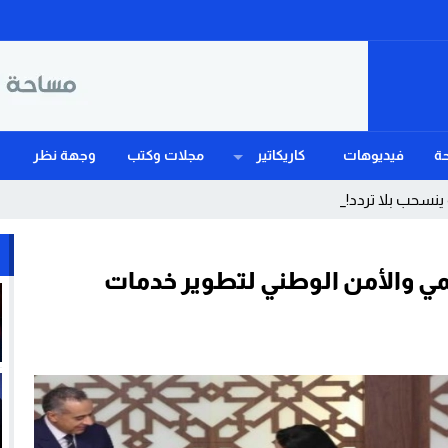
ة
فيديوهات
كاريكاتير
مجلات وكتب
وجهة نظر
نسحب بلا تردد! عندما يهز_
رقمي والأمن الوطني لتطوير خدمات